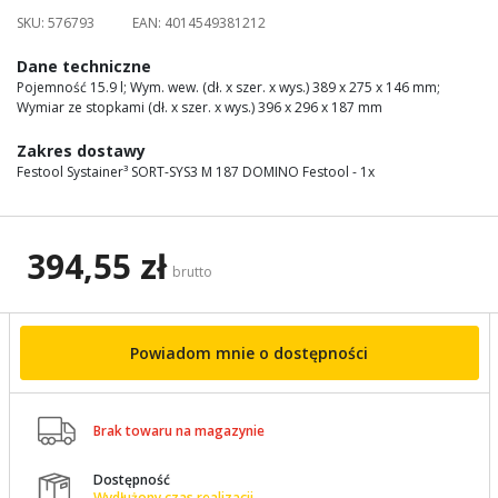
images
SKU:
576793
EAN:
4014549381212
gallery
Dane techniczne
Pojemność 15.9 l; Wym. wew. (dł. x szer. x wys.) 389 x 275 x 146 mm;
Wymiar ze stopkami (dł. x szer. x wys.) 396 x 296 x 187 mm
Zakres dostawy
Festool Systainer³ SORT-SYS3 M 187 DOMINO Festool - 1x
394,55 zł
brutto
Powiadom mnie o dostępności

Brak towaru na magazynie
Dostępność

Wydłużony czas realizacji