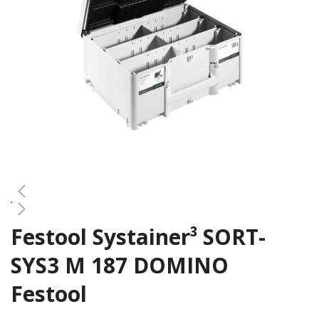
gallery
Festool Systainer³ SORT-
Skip
to
SYS3 M 187 DOMINO
the
beginning
Festool
of
the