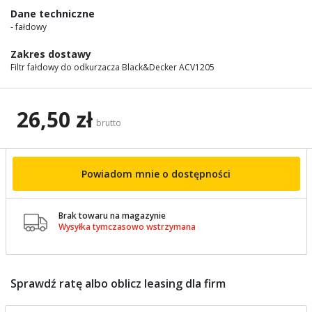
images
Dane techniczne
gallery
- fałdowy
Zakres dostawy
Filtr fałdowy do odkurzacza Black&Decker ACV1205
26,50 zł
brutto
Powiadom mnie o dostępności
Brak towaru na magazynie

Wysyłka tymczasowo wstrzymana
Sprawdź ratę albo oblicz leasing dla firm