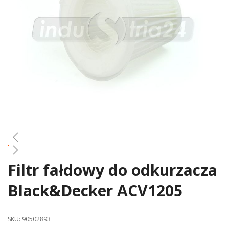
gallery
Filtr fałdowy do odkurzacza
Skip
to
Black&Decker ACV1205
the
beginning
of
SKU:
90502893
the