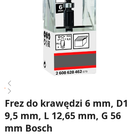
gallery
Frez do krawędzi 6 mm, D1
Skip
to
9,5 mm, L 12,65 mm, G 56
the
beginning
mm Bosch
of
the