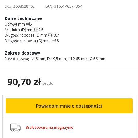
images
SKU:
2608628462
EAN:
3165140374354
gallery
Dane techniczne
Uchwyt mm 6
Średnica (D) mm 9.5
Długość robocza (L) mm 13.7
Długość całkowita (G) mm 56
Zakres dostawy
Frez do krawędzi 6 mm, D1 9,5 mm, L 12,65 mm, G 56 mm
90,70 zł
brutto
Powiadom mnie o dostępności

Brak towaru na magazynie