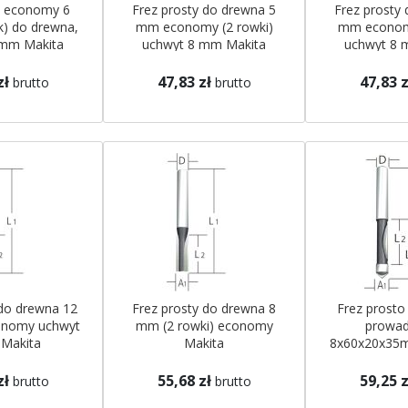
y economy 6
Frez prosty do drewna 5
Frez prosty
) do drewna,
mm economy (2 rowki)
mm economy
 mm Makita
uchwyt 8 mm Makita
uchwyt 8 
zł
47,83 zł
47,83 z
brutto
brutto
 do drewna 12
Frez prosty do drewna 8
Frez prosto
conomy uchwyt
mm (2 rowki) economy
prowad
Makita
Makita
8x60x20x35
uchwyt 8 
zł
55,68 zł
59,25 z
brutto
brutto