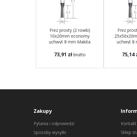
Frez prosty (2 rowki)
Frez prost
10x20mm economy
25x50x20
uchwyt 8 mm Makita
uchwyt 8
73,91 zł
75,14 
brutto
Zakupy
Infor
Pytania i odpowiedzi
Kontakt
Sposoby wysyłki
Sklep s