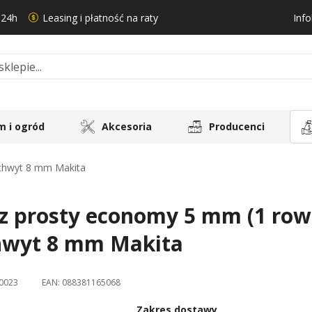
 24h
Leasing i płatność na raty
Info
 i ogród
Akcesoria
Producenci
uchwyt 8 mm Makita
z prosty economy 5 mm (1 row
hwyt 8 mm Makita
0023
EAN:
088381165068
Zakres dostawy