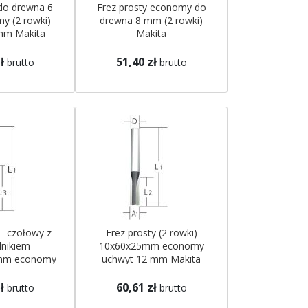
 do drewna 6
Frez prosty economy do
 (2 rowki)
drewna 8 mm (2 rowki)
mm Makita
Makita
ł
51,40 zł
brutto
brutto
 - czołowy z
Frez prosty (2 rowki)
nikiem
10x60x25mm economy
mm economy
uchwyt 12 mm Makita
mm Makita
ł
60,61 zł
brutto
brutto