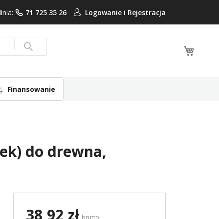
linia:
71 725 35 26
Logowanie i
Rejestracja
Mój ko
Search
Finansowanie
ek) do drewna,
38,92 zł
brutto