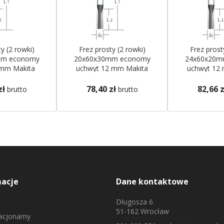
y (2 rowki)
Frez prosty (2 rowki)
Frez prost
mm economy
20x60x30mm economy
24x60x20m
 mm Makita
uchwyt 12 mm Makita
uchwyt 12
zł
78,40 zł
82,66 z
brutto
brutto
macje
Dane kontaktowe
Długosza 6
51-162 Wrocław
tacjonarny