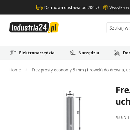
Darmowa dostawa od 700 zł
Wysyłka w
Search
Elektronarzędzia
Narzędzia
Dom
Home
Frez prosty economy 5 mm (1 rowek) do drewna, 
Fre
Skip
to
uc
the
end
of
SKU:
D-1
the
images