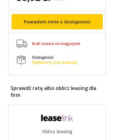
Powiadom mnie o dostępności

Brak towaru na magazynie
Dostępność

Wydłużony czas realizacji
Sprawdź ratę albo oblicz leasing dla
firm
Oblicz leasing