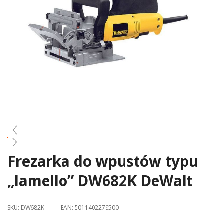
gallery
Frezarka do wpustów typu
Skip
to
„lamello” DW682K DeWalt
the
beginning
of
SKU:
DW682K
EAN:
5011402279500
the