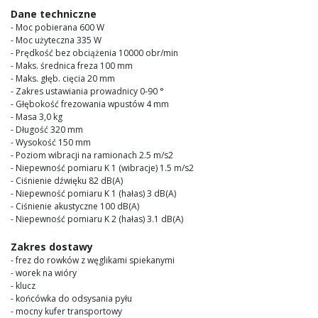
images
Dane techniczne
gallery
- Moc pobierana 600 W
- Moc użyteczna 335 W
- Prędkość bez obciążenia 10000 obr/min
- Maks. średnica freza 100 mm
- Maks. głęb. cięcia 20 mm
- Zakres ustawiania prowadnicy 0-90 °
- Głębokość frezowania wpustów 4 mm
- Masa 3,0 kg
- Długość 320 mm
- Wysokość 150 mm
- Poziom wibracji na ramionach 2.5 m/s2
- Niepewność pomiaru K 1 (wibracje) 1.5 m/s2
- Ciśnienie dźwięku 82 dB(A)
- Niepewność pomiaru K 1 (hałas) 3 dB(A)
- Ciśnienie akustyczne 100 dB(A)
- Niepewność pomiaru K 2 (hałas) 3.1 dB(A)
Zakres dostawy
- frez do rowków z węglikami spiekanymi
- worek na wióry
- klucz
- końcówka do odsysania pyłu
- mocny kufer transportowy