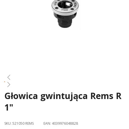
gallery
Głowica gwintująca Rems R
Skip
to
1"
the
beginning
of
SKU:
521050 REMS
EAN:
4039976048828
the