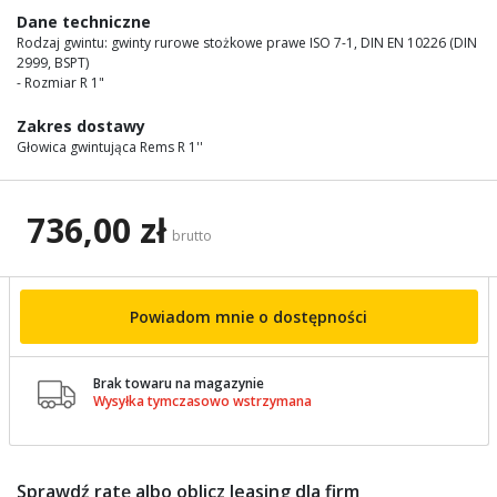
images
Dane techniczne
gallery
Rodzaj gwintu: gwinty rurowe stożkowe prawe ISO 7-1, DIN EN 10226 (DIN
2999, BSPT)
- Rozmiar R 1"
Zakres dostawy
Głowica gwintująca Rems R 1''
736,00 zł
brutto
Powiadom mnie o dostępności
Brak towaru na magazynie

Wysyłka tymczasowo wstrzymana
Sprawdź ratę albo oblicz leasing dla firm