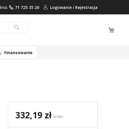
linia:
71 725 35 26
Logowanie i
Rejestracja
Mój ko
Search
Finansowanie
332,19 zł
brutto