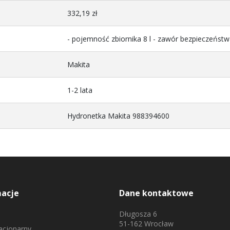
332,19 zł
- pojemność zbiornika 8 l - zawór bezpieczeństwa
Makita
1-2 lata
Hydronetka Makita 988394600
macje
Dane kontaktowe
Długosza 6
51-162 Wrocław
tacjonarny