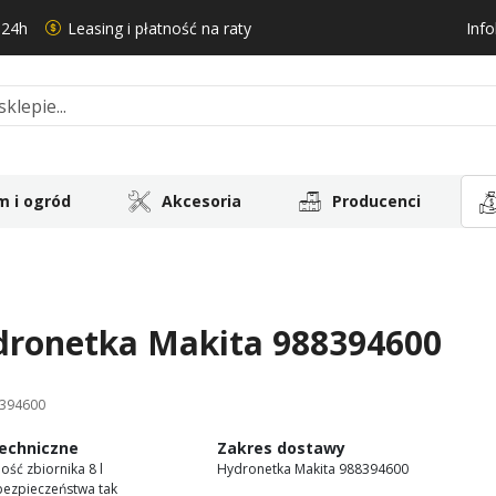
 24h
Leasing i płatność na raty
Info
 i ogród
Akcesoria
Producenci
dronetka Makita 988394600
394600
echniczne
Zakres dostawy
ość zbiornika 8 l
Hydronetka Makita 988394600
bezpieczeństwa tak