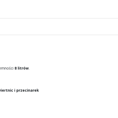
emności
8 litrów
.
ertnic i przecinarek