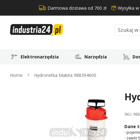
Darmowa dostawa od 700 zł
Wysyłka w
Search
Elektronarzędzia
Narzędzia
Dom
Home
Hydronetka Makita 988394600
Hy
Skip
to
the
SKU:
988
end
of
Dane t
the
- pojemn
images
- zawór 