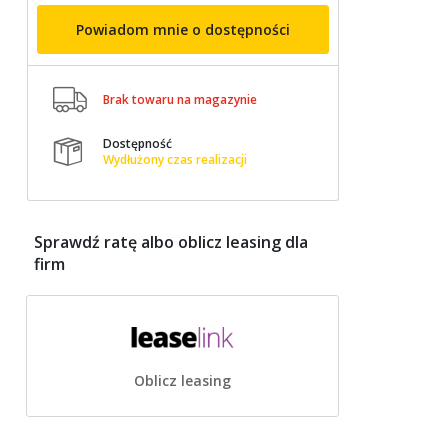
Powiadom mnie o dostępności

Brak towaru na magazynie
Dostępność

Wydłużony czas realizacji
Sprawdź ratę albo oblicz leasing dla
firm
Oblicz leasing