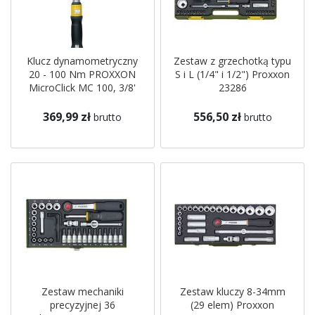
Klucz dynamometryczny
Zestaw z grzechotką typu
20 - 100 Nm PROXXON
S i L (1/4" i 1/2") Proxxon
MicroClick MC 100, 3/8'
23286
PROXXON
369,99 zł
556,50 zł
brutto
brutto
Zestaw mechaniki
Zestaw kluczy 8-34mm
precyzyjnej 36
(29 elem) Proxxon