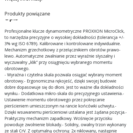
Produkty powiązane
Opis
Profesjonalne klucze dynamometryczne PROXXON MicroClick,
to narzędzia precyzyjne o wysokiej dokładności (tolerancja +/-
3% wg ISO 6789). Kalibrowane i kontrolowane indywidualnie.
Mechanizm grzechotkowy z przełącznikiem obrotów prawo-
lewo. Automatyczne zwalnianie przez wyraźnie słyszalny i
wyczuwalny „klik” przy osiągnięciu wybranego momentu
obrotowego.
- Wyraźna i czytelna skala pozwala osiągać wybrany moment
obrotowy.- Ergonomiczna rękojeść, dzięki swojej budowie
dobre dopasowuje się do dłoni. Jest to ważne dla dokładności
wyniku.- Dodatkowa mikro-skala do precyzyjnego ustawienia.-
Ustawienie momentu obrotowego przez pokręcanie
pierścieniem umieszczonym na rancie końcówki uchwytu.-
Dzięki wsuwanemu pierścieniowi ustalana jest żądana pozycja.-
Praktyczny mechanizm zapadkowy. Wciśnięcie przycisku
powoduje zwolnienie blokady.- Solidny, owalny trzon wykonany
ze stali CrV. Z optymalną ochroną: 2x niklowany, następnie