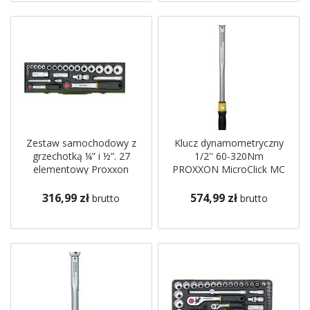
Zestaw samochodowy z
Klucz dynamometryczny
grzechotką ¼” i ½”. 27
1/2'' 60-320Nm
elementowy Proxxon
PROXXON MicroClick MC
23020
320
316,99 zł
574,99 zł
brutto
brutto