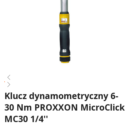
gallery
Klucz dynamometryczny 6-
Skip
to
30 Nm PROXXON MicroClick
the
beginning
MC30 1/4''
of
the