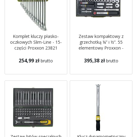
Komplet kluczy płasko-
Zestaw kompaktowy z
oczkowych Slim-Line - 15-
grzechotką ¼” i ½”. 55
części Proxxon 23821
elementowy Proxxon -
PR23040
254,99 zł
395,38 zł
brutto
brutto
Zestaw bitów specjalnych
Klucz dynamometryczny