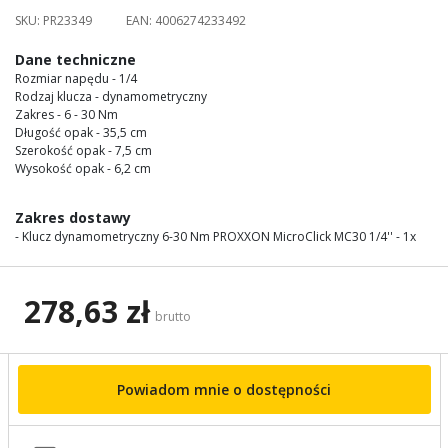
images
SKU:
PR23349
EAN:
4006274233492
gallery
Dane techniczne
Rozmiar napędu - 1/4
Rodzaj klucza - dynamometryczny
Zakres - 6 - 30 Nm
Długość opak - 35,5 cm
Szerokość opak - 7,5 cm
Wysokość opak - 6,2 cm
Zakres dostawy
- Klucz dynamometryczny 6-30 Nm PROXXON MicroClick MC30 1/4'' - 1x
278,63 zł
brutto
Powiadom mnie o dostępności