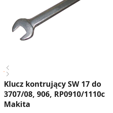
gallery
Klucz kontrujący SW 17 do
Skip
to
3707/08, 906, RP0910/1110c
the
beginning
Makita
of
the