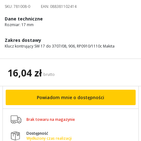
images
SKU:
781008-0
EAN:
088381102414
gallery
Dane techniczne
Rozmiar: 17 mm
Zakres dostawy
Klucz kontrujący SW 17 do 3707/08, 906, RP0910/1110c Makita
16,04 zł
brutto
Powiadom mnie o dostępności

Brak towaru na magazynie
Dostępność

Wydłużony czas realizacji