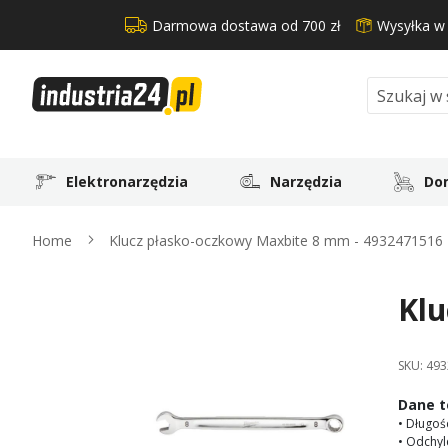
Darmowa dostawa od 700 zł
Wysyłka w
Search
Elektronarzędzia
Narzędzia
Dom
Home
Klucz płasko-oczkowy Maxbite 8 mm - 4932471516
Klu
Skip
to
the
SKU:
493
end
of
Dane t
the
• Długoś
images
• Odchyl