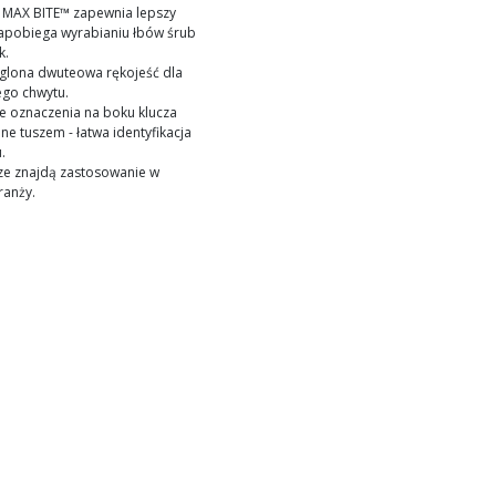
 MAX BITE™ zapewnia lepszy
zapobiega wyrabianiu łbów śrub
k.
glona dwuteowa rękojeść dla
go chwytu.
ne oznaczenia na boku klucza
ne tuszem - łatwa identyfikacja
.
cze znajdą zastosowanie w
ranży.