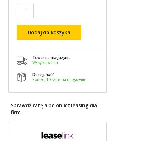
Dodaj do koszyka
Towar na magazynie

Wysyłka w 24h
Dostępność

Poniżej 10 sztuk na magazynie
Sprawdź ratę albo oblicz leasing dla
firm