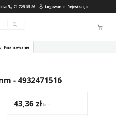
linia:
71 725 35 26
Logowanie i
Rejestracja
Mój ko
Search
Finansowanie
mm - 4932471516
43,36 zł
brutto