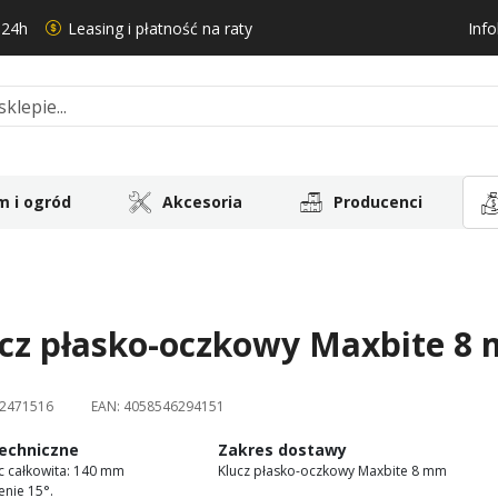
 24h
Leasing i płatność na raty
Info
 i ogród
Akcesoria
Producenci
cz płasko-oczkowy Maxbite 8 
2471516
EAN:
4058546294151
echniczne
Zakres dostawy
c całkowita: 140 mm
Klucz płasko-oczkowy Maxbite 8 mm
enie 15°.