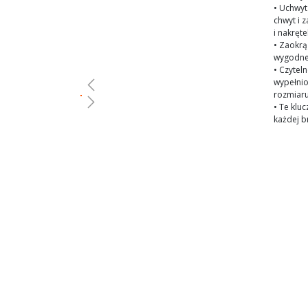
gallery
• Uchwyt
chwyt i 
i nakręte
• Zaokrą
wygodne
• Czytel
wypełnio
rozmiaru
• Te klu
każdej b
Skip
to
the
beginning
of
the
images
gallery