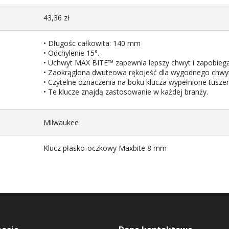
43,36 zł
• Długośc całkowita: 140 mm
• Odchylenie 15°.
• Uchwyt MAX BITE™ zapewnia lepszy chwyt i zapobiega 
• Zaokrąglona dwuteowa rękojeść dla wygodnego chwy
• Czytelne oznaczenia na boku klucza wypełnione tuszem
• Te klucze znajdą zastosowanie w każdej branży.
Milwaukee
Klucz płasko-oczkowy Maxbite 8 mm