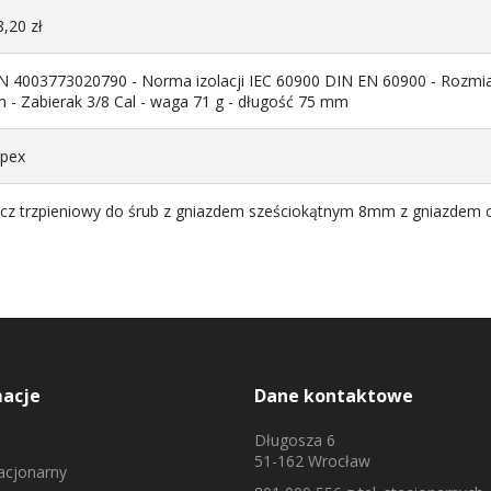
,20 zł
N 4003773020790 - Norma izolacji IEC 60900 DIN EN 60900 - Rozmiar
 - Zabierak 3/8 Cal - waga 71 g - długość 75 mm
ipex
ucz trzpieniowy do śrub z gniazdem sześciokątnym 8mm z gniazdem 
macje
Dane kontaktowe
Długosza 6
51-162 Wrocław
tacjonarny