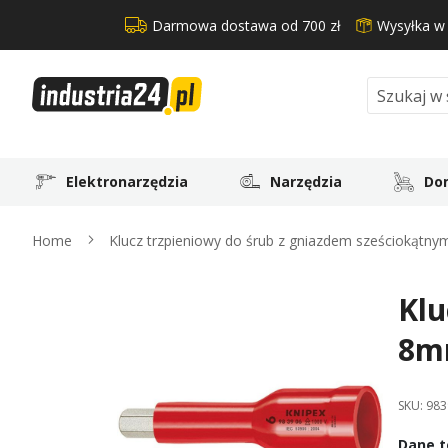
Darmowa dostawa od 700 zł
Wysyłka w
Search
Elektronarzędzia
Narzędzia
Dom
Home
Klucz trzpieniowy do śrub z gniazdem sześciokąt
Klu
Skip
to
8m
the
end
of
SKU:
983
the
images
Dane t