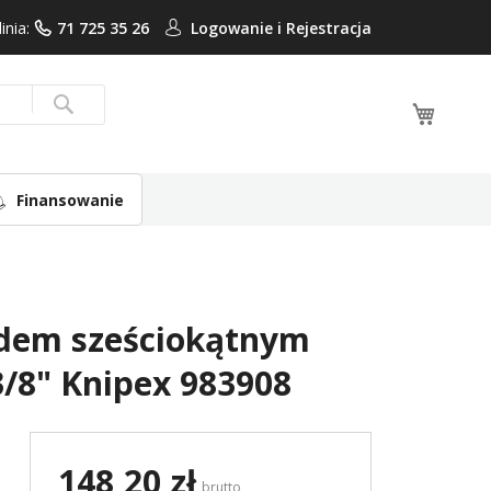
linia:
71 725 35 26
Logowanie i
Rejestracja
Mój ko
Search
Finansowanie
azdem sześciokątnym
/8" Knipex 983908
148,20 zł
brutto