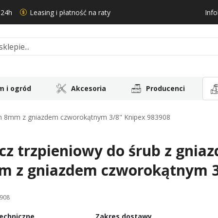
 24h
Leasing i płatność na raty
Info
 i ogród
Akcesoria
Producenci
nym 8mm z gniazdem czworokątnym 3/8" Knipex 983908
cz trzpieniowy do śrub z gni
m z gniazdem czworokątnym 3
908
echniczne
Zakres dostawy