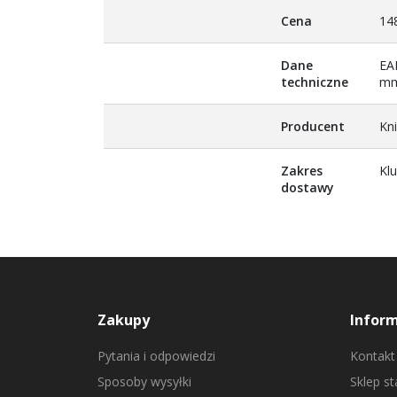
Więcej
Cena
148
informacji
Dane
EA
techniczne
mm
Producent
Kn
Zakres
Kl
dostawy
Zakupy
Infor
Pytania i odpowiedzi
Kontakt
Sposoby wysyłki
Sklep s