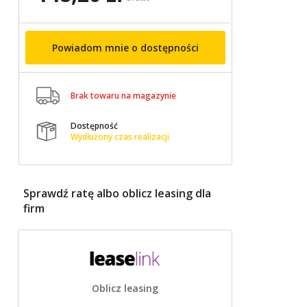
Powiadom mnie o dostępności

Brak towaru na magazynie
Dostępność

Wydłużony czas realizacji
Sprawdź ratę albo oblicz leasing dla
firm
Oblicz leasing