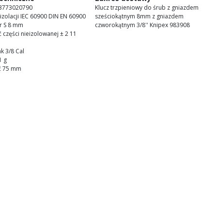
3773020790
Klucz trzpieniowy do śrub z gniazdem
izolacji IEC 60900 DIN EN 60900
sześciokątnym 8mm z gniazdem
r S 8 mm
czworokątnym 3/8'' Knipex 983908
ć części nieizolowanej ± 2 11
ak 3/8 Cal
1 g
ść 75 mm