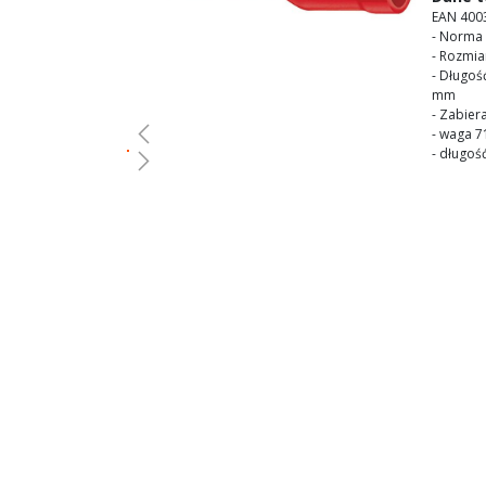
gallery
EAN 400
- Norma 
- Rozmia
- Długoś
mm
- Zabier
- waga 7
- długo
Skip
to
the
beginning
of
the
images
gallery