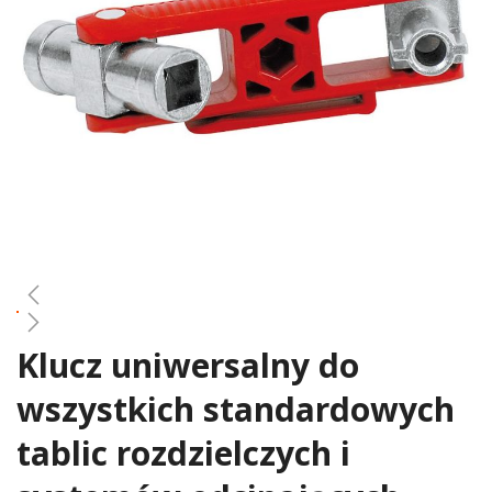
gallery
Klucz uniwersalny do
Skip
to
wszystkich standardowych
the
beginning
tablic rozdzielczych i
of
the