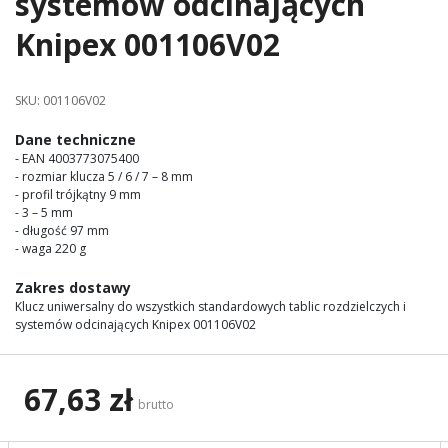
systemów odcinających
images
Knipex 001106V02
gallery
SKU:
001106V02
Dane techniczne
- EAN 4003773075400
- rozmiar klucza 5 / 6 / 7 – 8 mm
- profil trójkątny 9 mm
- 3 – 5 mm
- długość 97 mm
- waga 220 g
Zakres dostawy
Klucz uniwersalny do wszystkich standardowych tablic rozdzielczych i
systemów odcinających Knipex 001106V02
67,63 zł
brutto