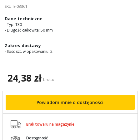
images
SKU:
E-03361
gallery
Dane techniczne
- Typ: T30
- Długość całkowita: 50 mm
Zakres dostawy
- Ilość szt. w opakowaniu: 2
24,38 zł
brutto
Powiadom mnie o dostępności

Brak towaru na magazynie
Dostępność