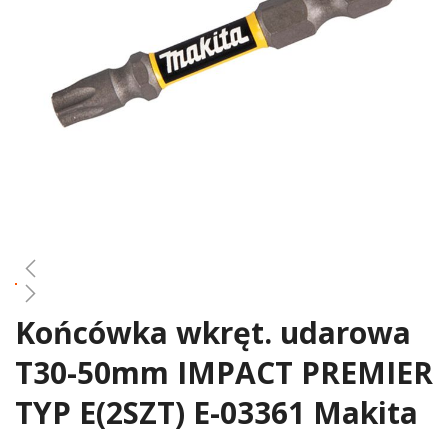
gallery
Końcówka wkręt. udarowa
Skip
to
T30-50mm IMPACT PREMIER
the
beginning
TYP E(2SZT) E-03361 Makita
of
the