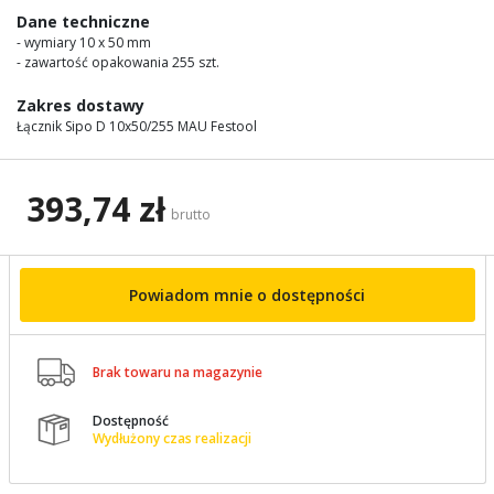
images
Dane techniczne
gallery
- wymiary 10 x 50 mm
- zawartość opakowania 255 szt.
Zakres dostawy
Łącznik Sipo D 10x50/255 MAU Festool
393,74 zł
brutto
Powiadom mnie o dostępności

Brak towaru na magazynie
Dostępność

Wydłużony czas realizacji