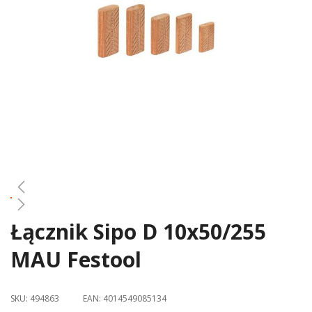
gallery
Łącznik Sipo D 10x50/255
Skip
to
MAU Festool
the
beginning
of
SKU:
494863
EAN:
4014549085134
the