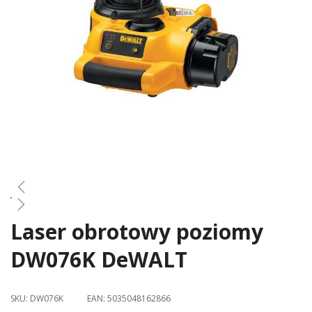
gallery
Laser obrotowy poziomy
Skip
to
DW076K DeWALT
the
beginning
of
SKU:
DW076K
EAN:
5035048162866
the