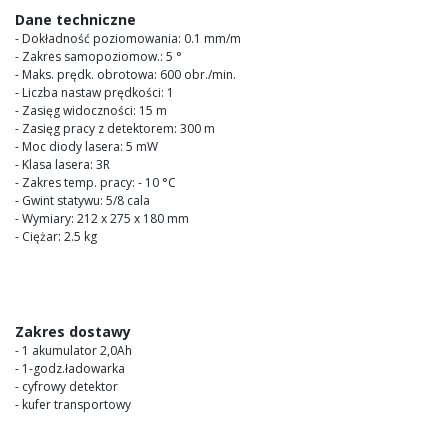
images
Dane techniczne
gallery
- Dokładność poziomowania: 0.1 mm/m
- Zakres samopoziomow.: 5 °
- Maks. prędk. obrotowa: 600 obr./min.
- Liczba nastaw prędkości: 1
- Zasięg widoczności: 15 m
- Zasięg pracy z detektorem: 300 m
- Moc diody lasera: 5 mW
- Klasa lasera: 3R
- Zakres temp. pracy: - 10 °C
- Gwint statywu: 5/8 cala
- Wymiary: 212 x 275 x 180 mm
- Ciężar: 2.5 kg
Zakres dostawy
- 1 akumulator 2,0Ah
- 1-godz.ładowarka
- cyfrowy detektor
- kufer transportowy