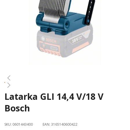
gallery
Latarka GLI 14,4 V/18 V
Skip
to
Bosch
the
beginning
of
SKU:
0601443400
EAN:
3165140600422
the