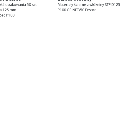
ość opakowania 50 szt.
Materiały ścierne z włókniny STF D125
ca 125 mm
P100 GR NET/50 Festool
tość P100