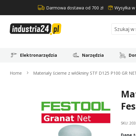
Darmowa dostawa od 700 zł
Wysyłka w
Search
Elektronarzędzia
Narzędzia
Dom
Home
Materiały ścierne z włókniny STF D125 P100 GR NE
Mat
Skip
to
Fes
the
end
of
SKU:
203
the
images
Dane t