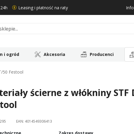
 24h
Leasing i płatność na raty
Info
 i ogród
Akcesoria
Producenci
T/50 Festool
eriały ścierne z włókniny STF
tool
295
EAN:
4014549306413
echniczne
Zakres dostawy