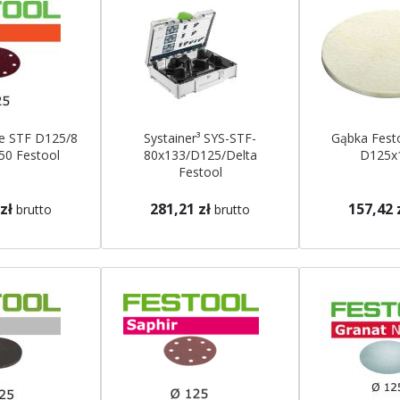
ne STF D125/8
Systainer³ SYS-STF-
Gąbka Fest
50 Festool
80x133/D125/Delta
D125x
Festool
zł
281,21 zł
157,42 
brutto
brutto