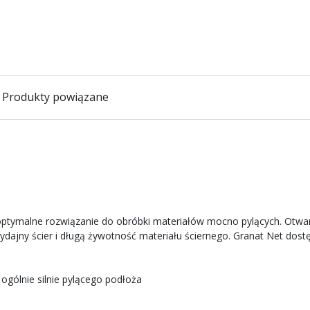
Produkty powiązane
 optymalne rozwiązanie do obróbki materiałów mocno pylących. Otwar
dajny ścier i długą żywotność materiału ściernego. Granat Net dostę
 ogólnie silnie pylącego podłoża