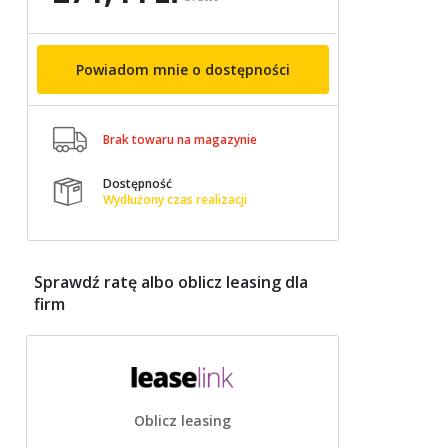
Powiadom mnie o dostępności

Brak towaru na magazynie
Dostępność

Wydłużony czas realizacji
Sprawdź ratę albo oblicz leasing dla
firm
Oblicz leasing