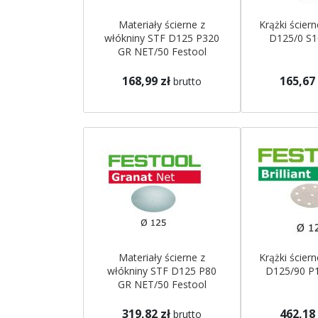
Materiały ścierne z
Krążki ścier
włókniny STF D125 P320
D125/0 S1
GR NET/50 Festool
168,99 zł
165,67 
brutto
Materiały ścierne z
Krążki ścier
włókniny STF D125 P80
D125/90 P
GR NET/50 Festool
319,82 zł
462,18 
brutto