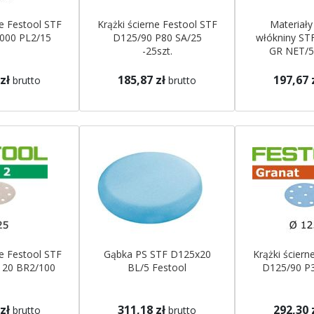
ne Festool STF
Krążki ścierne Festool STF
Materiały
000 PL2/15
D125/90 P80 SA/25
włókniny ST
-25szt.
GR NET/5
zł
185,87 zł
197,67 
brutto
brutto
ne Festool STF
Gąbka PS STF D125x20
Krążki ściern
120 BR2/100
BL/5 Festool
D125/90 P
zł
311,18 zł
292,30 
brutto
brutto