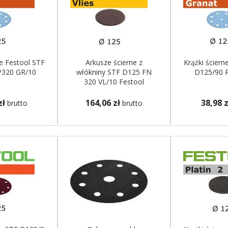
ne Festool STF
Arkusze ścierne z
Krążki ściern
P320 GR/10
włókniny STF D125 FN
D125/90 
320 VL/10 Festool
zł
164,06 zł
38,98 z
brutto
brutto