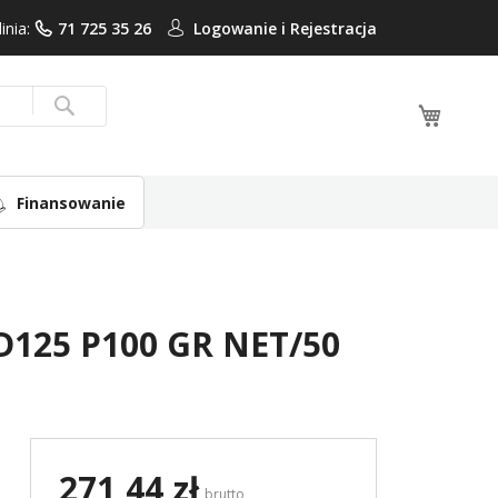
linia:
71 725 35 26
Logowanie i
Rejestracja
Mój ko
Search
Finansowanie
 D125 P100 GR NET/50
271,44 zł
brutto