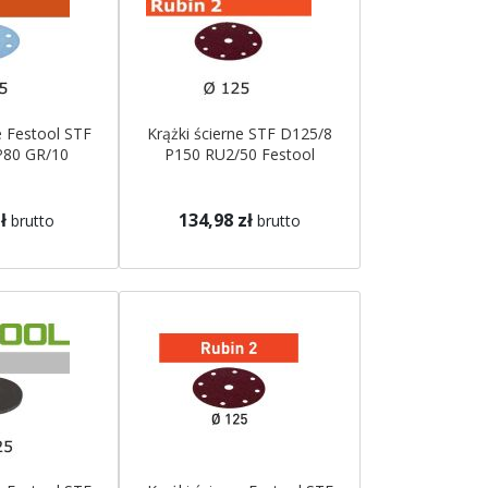
e Festool STF
Krążki ścierne STF D125/8
P80 GR/10
P150 RU2/50 Festool
ł
134,98 zł
brutto
brutto