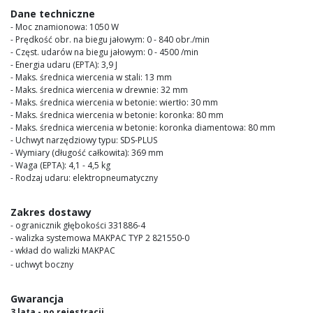
images
Dane techniczne
gallery
- Moc znamionowa: 1050 W
- Prędkość obr. na biegu jałowym: 0 - 840 obr./min
- Częst. udarów na biegu jałowym: 0 - 4500 /min
- Energia udaru (EPTA): 3,9 J
- Maks. średnica wiercenia w stali: 13 mm
- Maks. średnica wiercenia w drewnie: 32 mm
- Maks. średnica wiercenia w betonie: wiertło: 30 mm
- Maks. średnica wiercenia w betonie: koronka: 80 mm
- Maks. średnica wiercenia w betonie: koronka diamentowa: 80 mm
- Uchwyt narzędziowy typu: SDS-PLUS
- Wymiary (długość całkowita): 369 mm
- Waga (EPTA): 4,1 - 4,5 kg
- Rodzaj udaru: elektropneumatyczny
Zakres dostawy
- ogranicznik głębokości 331886-4
- walizka systemowa MAKPAC TYP 2 821550-0
- wkład do walizki MAKPAC
- uchwyt boczny
Gwarancja
3 lata - po rejestracji