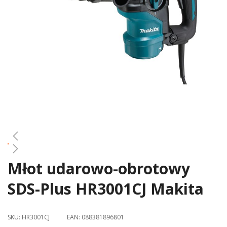
gallery
Młot udarowo-obrotowy
Skip
to
SDS-Plus HR3001CJ Makita
the
beginning
of
SKU:
HR3001CJ
EAN:
088381896801
the