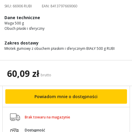
images
SKU:
66906 RUBI
EAN:
8413797669060
gallery
Dane techniczne
Waga 500 g
Obuch płaski i sferyczny
Zakres dostawy
Młotek gumowy z obuchem płaskim i sferycznym BIAŁY 500 g RUBI
60,09 zł
brutto
Powiadom mnie o dostępności

Brak towaru na magazynie
Dostępność