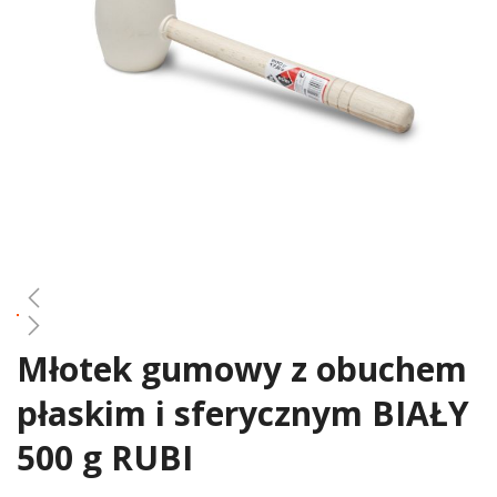
gallery
Młotek gumowy z obuchem
Skip
to
płaskim i sferycznym BIAŁY
the
beginning
500 g RUBI
of
the