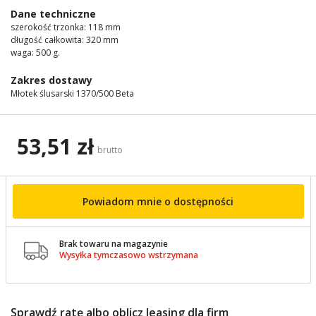
images
Dane techniczne
gallery
szerokość trzonka: 118 mm
długość całkowita: 320 mm
waga: 500 g.
Zakres dostawy
Młotek ślusarski 1370/500 Beta
53,51 zł
brutto
Powiadom mnie o dostępności
Brak towaru na magazynie

Wysyłka tymczasowo wstrzymana
Sprawdź ratę albo oblicz leasing dla firm