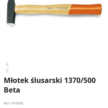
gallery
Młotek ślusarski 1370/500
Skip
to
Beta
the
beginning
of
SKU:
1370/500
the