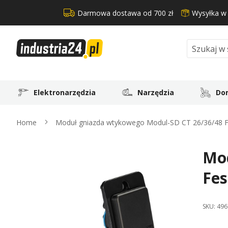
Darmowa dostawa od 700 zł
Wysyłka w
Search
Elektronarzędzia
Narzędzia
Dom
Home
Moduł gniazda wtykowego Modul-SD CT 26/36/48 F
Mod
Skip
to
Fes
the
end
of
SKU:
496
the
images