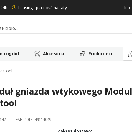
 24h
Leasing i płatność na raty
Info
 i ogród
Akcesoria
Producenci
estool
uł gniazda wtykowego Modul-
tool
142
EAN:
4014549114049
Zakres dostawy