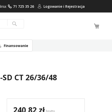
linia:
71 725 35 26
Logowanie i
Rejestracja
Mój ko
Search
Finansowanie
SD CT 26/36/48
240,82 zł
brutto