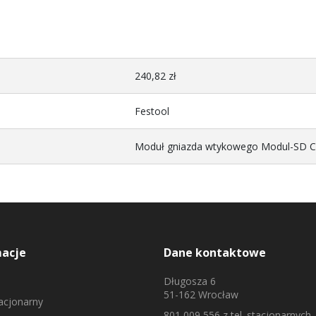
240,82 zł
Festool
Moduł gniazda wtykowego Modul-SD CT
macje
Dane kontaktowe
Długosza 6
51-162 Wrocław
tacjonarny
801 009 556
z tel. stacjonarnych