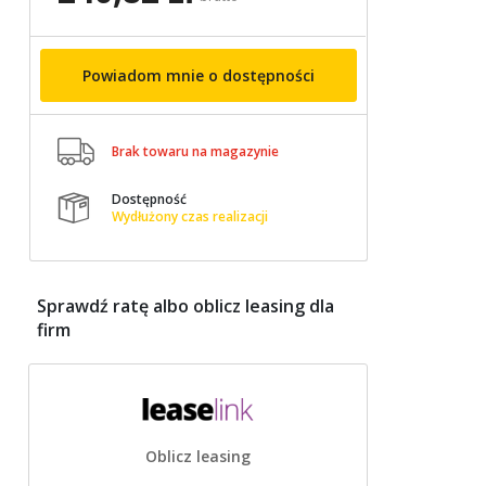
Powiadom mnie o dostępności

Brak towaru na magazynie
Dostępność

Wydłużony czas realizacji
Sprawdź ratę albo oblicz leasing dla
firm
Oblicz leasing