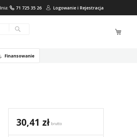
linia:
71 725 35 26
Logowanie i
Rejestracja
Mój ko
Search
Finansowanie
30,41 zł
brutto