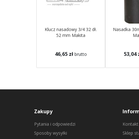
Klucz nasadowy 3/4 32 dł.
Nasadka 30
52 mm Makita
Ma
46,65 zł
53,04 
brutto
Zakupy
Infor
Pytania i odpowiedzi
Kontakt
Sposoby wysyłki
Sklep s