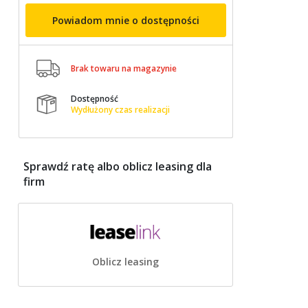
Powiadom mnie o dostępności

Brak towaru na magazynie
Dostępność

Wydłużony czas realizacji
Sprawdź ratę albo oblicz leasing dla
firm
Oblicz leasing