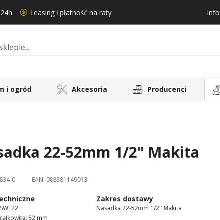
 24h
Leasing i płatność na raty
Info
 i ogród
Akcesoria
Producenci
sadka 22-52mm 1/2" Makita
834-0
EAN:
088381149013
echniczne
Zakres dostawy
SW: 22
Nasadka 22-52mm 1/2'' Makita
całkowita: 52 mm