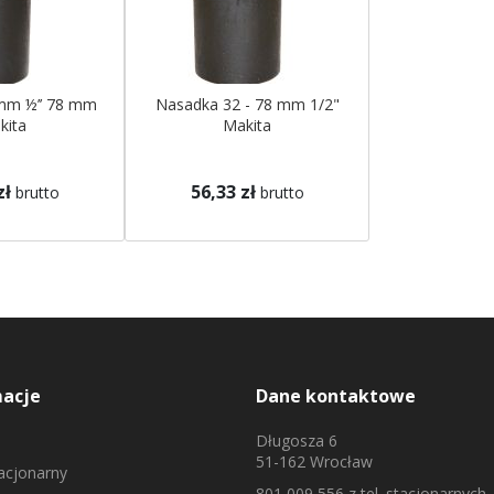
mm ½’’ 78 mm
Nasadka 32 - 78 mm 1/2"
kita
Makita
zł
56,33 zł
brutto
brutto
macje
Dane kontaktowe
Długosza 6
51-162 Wrocław
tacjonarny
801 009 556
z tel. stacjonarnych