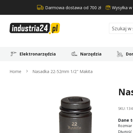
Darmowa dostawa od 700 zł
Wysyłka w
Search
Elektronarzędzia
Narzędzia
Dom
Home
Nasadka 22-52mm 1/2" Makita
Na
Skip
to
the
SKU:
134
end
of
Dane t
the
Rozmiar 
images
Długość 