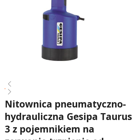
gallery
Nitownica pneumatyczno-
Skip
to
hydrauliczna Gesipa Taurus
the
beginning
3 z pojemnikiem na
of
the