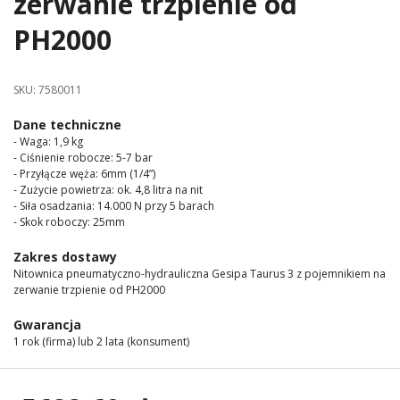
zerwanie trzpienie od
images
PH2000
gallery
SKU:
7580011
Dane techniczne
- Waga: 1,9 kg
- Ciśnienie robocze: 5-7 bar
- Przyłącze węża: 6mm (1/4”)
- Zużycie powietrza: ok. 4,8 litra na nit
- Siła osadzania: 14.000 N przy 5 barach
- Skok roboczy: 25mm
Zakres dostawy
Nitownica pneumatyczno-hydrauliczna Gesipa Taurus 3 z pojemnikiem na
zerwanie trzpienie od PH2000
Gwarancja
1 rok (firma) lub 2 lata (konsument)