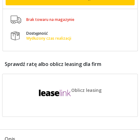

Brak towaru na magazynie
Dostępność

Wydłużony czas realizacji
Sprawdź ratę albo oblicz leasing dla firm
Oblicz leasing
Opis