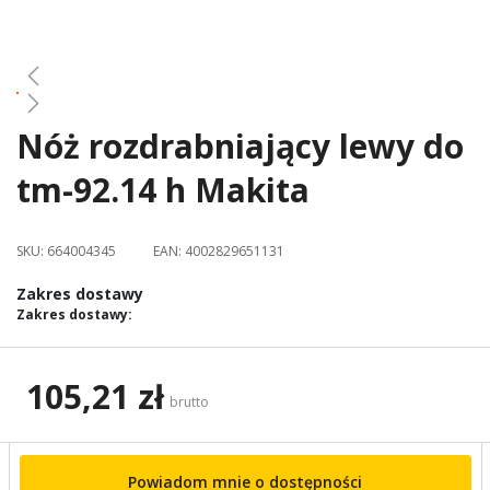
gallery
Nóż rozdrabniający lewy do
Skip
to
tm-92.14 h Makita
the
beginning
of
SKU:
664004345
EAN:
4002829651131
the
images
Zakres dostawy
gallery
Zakres dostawy:
105,21 zł
brutto
Powiadom mnie o dostępności