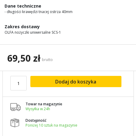
images
Dane techniczne
gallery
- długości krawędzi tnacej ostrza 40mm
Zakres dostawy
OLFA nożyczki uniwersalne SCS-1
69,50 zł
brutto
Dodaj do koszyka
Towar na magazynie

Wysyłka w 24h
Dostępność

Poniżej 10 sztuk na magazynie