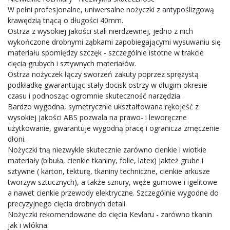
W pełni profesjonalne, uniwersalne nożyczki z antypoślizgową
krawędzią tnącą o długości 40mm.
Ostrza z wysokiej jakości stali nierdzewnej, jedno z nich
wykończone drobnymi ząbkami zapobiegającymi wysuwaniu się
materiału spomiędzy szczęk - szczególnie istotne w trakcie
cięcia grubych i sztywnych materiałów.
Ostrza nożyczek łączy sworzeń zakuty poprzez sprężystą
podkładkę gwarantując stały docisk ostrzy w długim okresie
czasu i podnosząc ogromnie skuteczność narzędzia.
Bardzo wygodna, symetrycznie ukształtowana rękojeść z
wysokiej jakości ABS pozwala na prawo- i leworęczne
użytkowanie, gwarantuje wygodną pracę i ogranicza zmęczenie
dłoni.
Nożyczki tną niezwykle skutecznie zarówno cienkie i wiotkie
materiały (bibuła, cienkie tkaniny, folie, latex) jakteż grube i
sztywne ( karton, tekturę, tkaniny techniczne, cienkie arkusze
tworzyw sztucznych), a także sznury, węże gumowe i igelitowe
a nawet cienkie przewody elektryczne. Szczególnie wygodne do
precyzyjnego cięcia drobnych detali.
Nożyczki rekomendowane do cięcia Kevlaru - zarówno tkanin
jak i włókna.