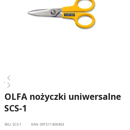
gallery
OLFA nożyczki uniwersalne
Skip
to
SCS-1
the
beginning
of
SKU:
SCS-1
EAN:
091511400403
the