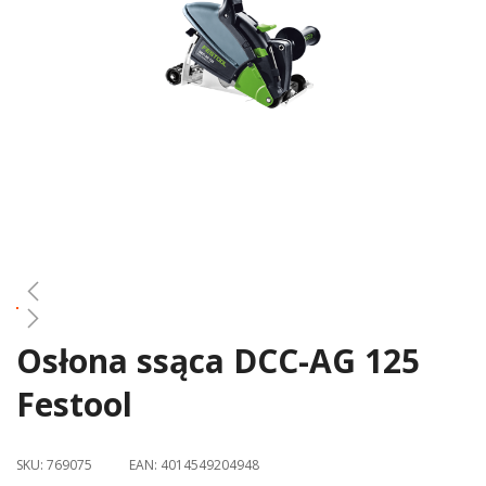
gallery
Osłona ssąca DCC-AG 125
Skip
to
Festool
the
beginning
of
SKU:
769075
EAN:
4014549204948
the