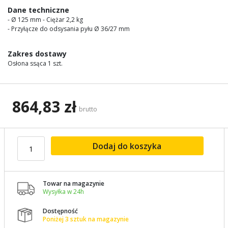
images
Dane techniczne
gallery
- Ø 125 mm - Ciężar 2,2 kg
- Przyłącze do odsysania pyłu Ø 36/27 mm
Zakres dostawy
Osłona ssąca 1 szt.
864,83 zł
brutto
Dodaj do koszyka
Towar na magazynie

Wysyłka w 24h
Dostępność

Poniżej 3 sztuk na magazynie