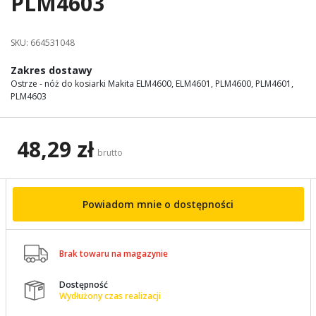
PLM4603
images
gallery
SKU:
664531048
Zakres dostawy
Ostrze - nóż do kosiarki Makita ELM4600, ELM4601, PLM4600, PLM4601,
PLM4603
48,29 zł
brutto
Powiadom mnie o dostępności

Brak towaru na magazynie
Dostępność

Wydłużony czas realizacji