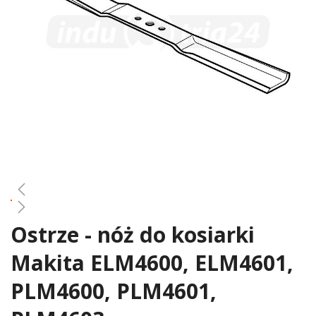
gallery
Ostrze - nóż do kosiarki
Skip
to
Makita ELM4600, ELM4601,
the
beginning
PLM4600, PLM4601,
of
the