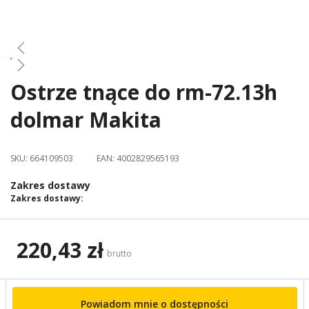
gallery
Ostrze tnące do rm-72.13h
Skip
to
dolmar Makita
the
beginning
of
SKU:
664109503
EAN:
4002829565193
the
images
Zakres dostawy
gallery
Zakres dostawy:
220,43 zł
brutto
Powiadom mnie o dostępności