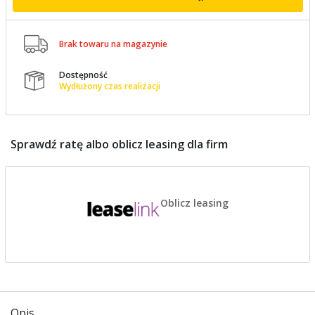

Brak towaru na magazynie
Dostępność

Wydłużony czas realizacji
Sprawdź ratę albo oblicz leasing dla firm
Oblicz leasing
Opis