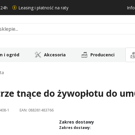
 24h
Leasing i płatność na raty
Info
 i ogród
Akcesoria
Producenci
ta
rze tnące do żywopłotu do u
408-1
EAN:
088381483766
Zakres dostawy
Zakres dostawy: