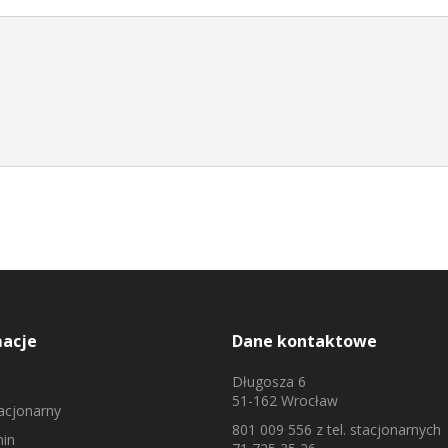
macje
Dane kontaktowe
Długosza 6
51-162 Wrocław
tacjonarny
801 009 556
z tel. stacjonarnych
in