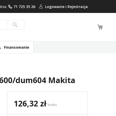
linia:
71 725 35 26
Logowanie i
Rejestracja
Mój ko
Search
Finansowanie
m600/dum604 Makita
126,32 zł
brutto