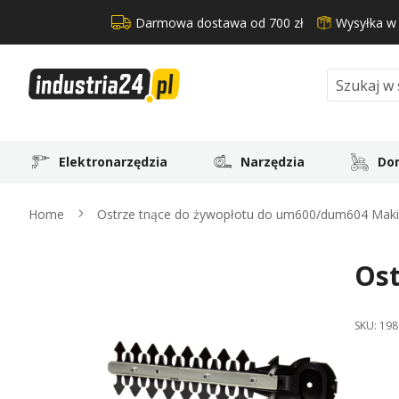
Darmowa dostawa od 700 zł
Wysyłka w
Search
Elektronarzędzia
Narzędzia
Dom
Home
Ostrze tnące do żywopłotu do um600/dum604 Maki
Ost
Skip
to
the
SKU:
198
end
of
the
images