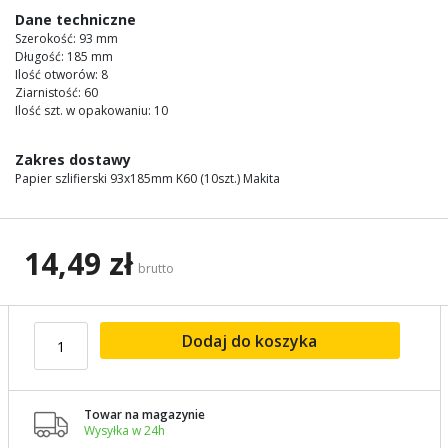
images
Dane techniczne
gallery
Szerokość: 93 mm
Długość: 185 mm
Ilość otworów: 8
Ziarnistość: 60
Ilość szt. w opakowaniu: 10
Zakres dostawy
Papier szlifierski 93x185mm K60 (10szt.) Makita
14,49 zł
brutto
Dodaj do koszyka
Towar na magazynie

Wysyłka w 24h