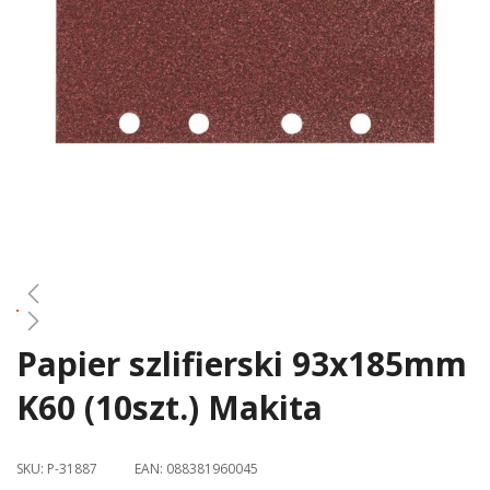
gallery
Papier szlifierski 93x185mm
Skip
to
K60 (10szt.) Makita
the
beginning
of
SKU:
P-31887
EAN:
088381960045
the