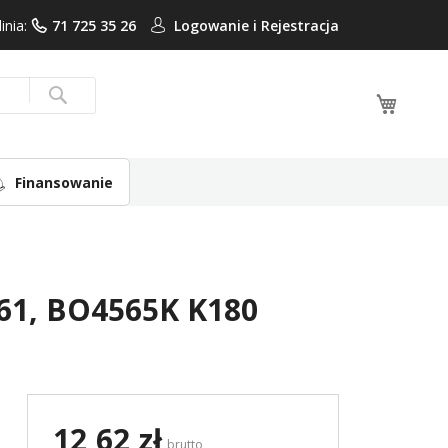
linia:
71 725 35 26
Logowanie i
Rejestracja
Mój ko
Search
Finansowanie
4561, BO4565K K180
12,62 zł
brutto