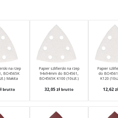
ierski na rzep
Papier szlifierski na rzep
Papier szlifi
1, BO4565K
94x94mm do BO4561,
do BO4561
zt.) Makita
BO4565K K100 (10szt.)
K120 (10sz
Makita
ł
32,05 zł
12,62 z
brutto
brutto