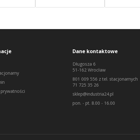
macje
Dane kontaktowe
Długosza 6
51-162 Wrocław
tacjonarny
801 009 556
z tel. stacjonarnych
in
71 725 35 26
 prywatności
sklep@industria24.pl
pon. - pt. 8.00 - 16.00