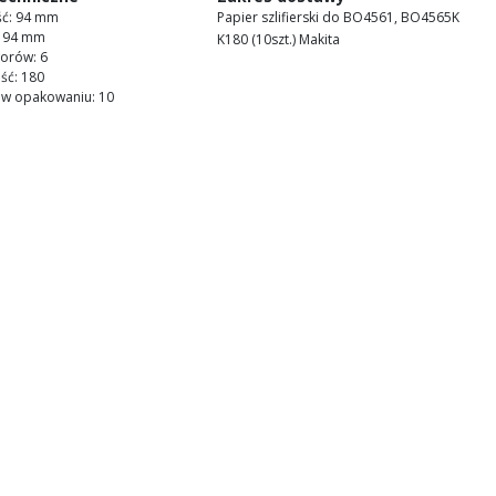
ść: 94 mm
Papier szlifierski do BO4561, BO4565K
: 94 mm
K180 (10szt.) Makita
worów: 6
ość: 180
t. w opakowaniu: 10