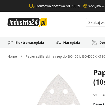
Darmowa dostawa od 700 zł
Wysyłka w
Search
Elektronarzędzia
Narzędzia
Dom
Home
Papier szlifierski na rzep do BO4561, BO4565K K180
Pap
Skip
to
(10
the
end
of
SKU:
P-4
the
images
Dane t