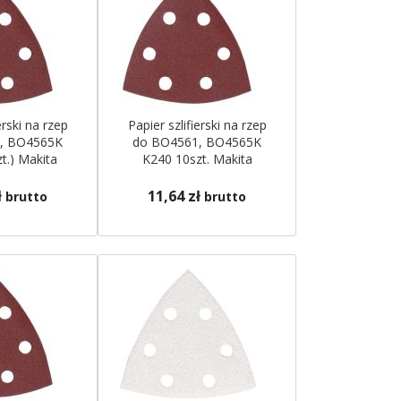
erski na rzep
Papier szlifierski na rzep
, BO4565K
do BO4561, BO4565K
t.) Makita
K240 10szt. Makita
ł
11,64 zł
brutto
brutto