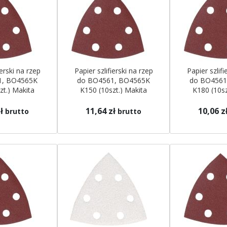
ierski na rzep
Papier szlifierski na rzep
Papier szlifi
1, BO4565K
do BO4561, BO4565K
do BO4561
zt.) Makita
K150 (10szt.) Makita
K180 (10sz
ł
11,64 zł
10,06 z
brutto
brutto