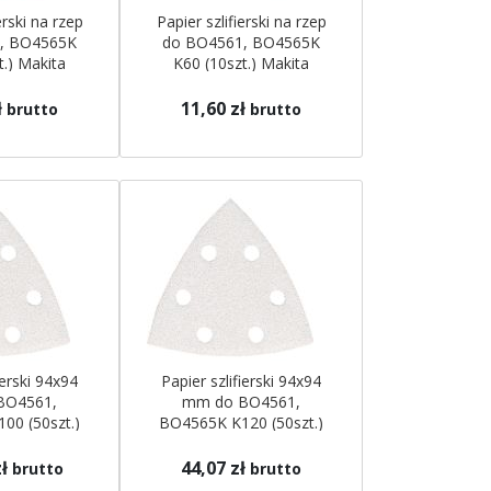
erski na rzep
Papier szlifierski na rzep
, BO4565K
do BO4561, BO4565K
t.) Makita
K60 (10szt.) Makita
ł
11,60 zł
brutto
brutto
ierski 94x94
Papier szlifierski 94x94
BO4561,
mm do BO4561,
00 (50szt.)
BO4565K K120 (50szt.)
ita
Makita
ł
44,07 zł
brutto
brutto