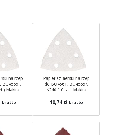
erski na rzep
Papier szlifierski na rzep
, BO4565K
do BO4561, BO4565K
t.) Makita
K240 (10szt.) Makita
ł
10,74 zł
brutto
brutto