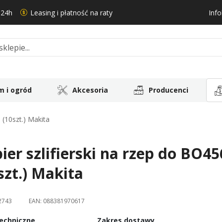
 24h
Leasing i płatność na raty
Info
 i ogród
Akcesoria
Producenci
 (10szt.) Makita
ier szlifierski na rzep do BO
szt.) Makita
2743
EAN:
088381970617
echniczne
Zakres dostawy