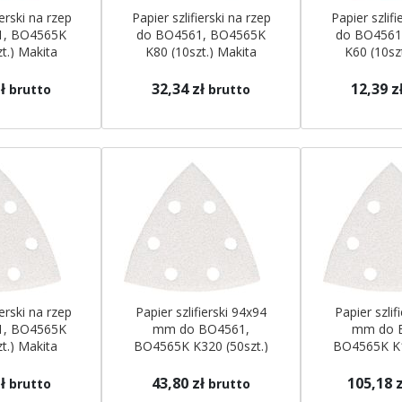
ierski na rzep
Papier szlifierski na rzep
Papier szlifi
1, BO4565K
do BO4561, BO4565K
do BO4561
t.) Makita
K80 (10szt.) Makita
K60 (10sz
ł
32,34 zł
12,39 z
brutto
brutto
ierski na rzep
Papier szlifierski 94x94
Papier szlif
1, BO4565K
mm do BO4561,
mm do 
t.) Makita
BO4565K K320 (50szt.)
BO4565K K1
Makita
Mak
ł
43,80 zł
105,18 z
brutto
brutto