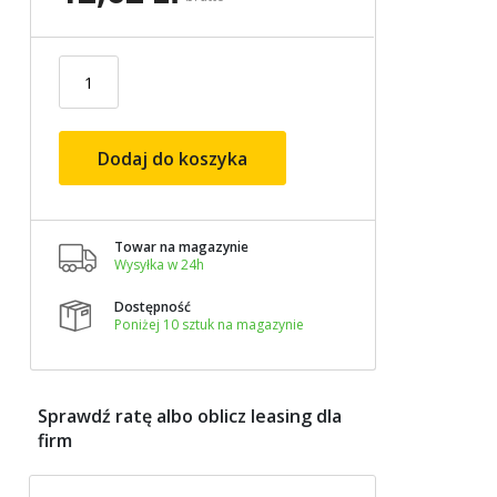
Dodaj do koszyka
Towar na magazynie

Wysyłka w 24h
Dostępność

Poniżej 10 sztuk na magazynie
Sprawdź ratę albo oblicz leasing dla
firm