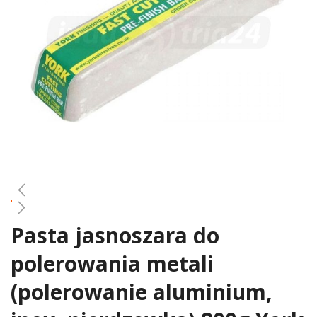
gallery
Pasta jasnoszara do
Skip
to
polerowania metali
the
beginning
(polerowanie aluminium,
of
the