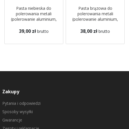
Pasta niebieska do
Pasta brązowa do
polerowania metali
polerowania metali
(polerowanie aluminium,
(polerowanie aluminium,
inox, nierdzewka) 1000g
inox, nierdzewka) 1000g
York Abrasives Cromwell
York Abrasives Cromwell
39,00 zł
38,00 zł
brutto
brutto
Zakupy
Pytania i odpowiedzi
Sposoby wysyłki
Gwarancje
Zwroty i reklamacje