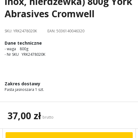
inox, nierdzewka) 800g York
images
Abrasives Cromwell
gallery
SKU:
YRK2478020K
EAN:
5036140046320
Dane techniczne
- waga 800g
- Nr SKU YRK2478020K
Zakres dostawy
Pasta jasnoszara 1 szt.
37,00 zł
brutto