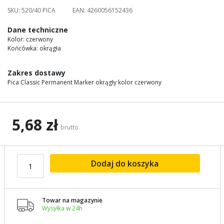
images
SKU:
520/40 PICA
EAN:
4260056152436
gallery
Dane techniczne
Kolor: czerwony
Końcówka: okrągła
Zakres dostawy
Pica Classic Permanent Marker okrągły kolor czerwony
5,68 zł
brutto
Dodaj do koszyka
Towar na magazynie

Wysyłka w 24h