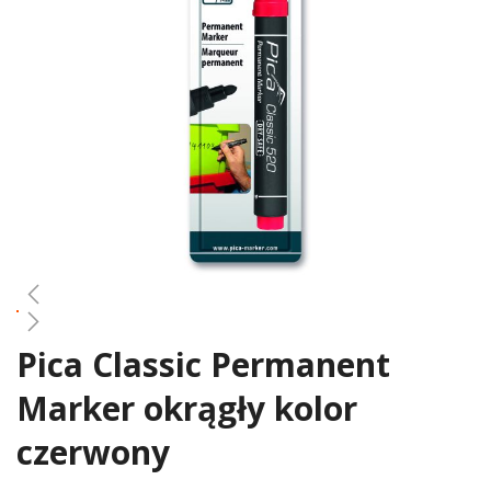
gallery
Pica Classic Permanent
Skip
to
Marker okrągły kolor
the
beginning
czerwony
of
the