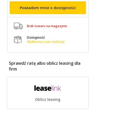
Powiadom mnie o dostępności

Brak towaru na magazynie
Dostępność

Wydłużony czas realizacji
Sprawdź ratę albo oblicz leasing dla
firm
Oblicz leasing