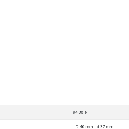
94,30 zł
- D 40 mm - d 37 mm