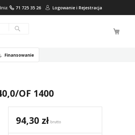
linia:
71 725 35 26
Logowanie i
Rejestracja
Mój ko
Search
Finansowanie
40,0/OF 1400
94,30 zł
brutto