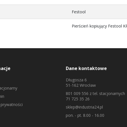
Festool
Pierścień kopiujący Festool 
macje
Dane kontaktowe
Długosza 6
51-162 Wrocław
tacjonarny
801 009 556
z tel. stacjonarnych
in
71 725 35 26
 prywatności
sklep@industria24.pl
pon. - pt. 8.00 - 16.00