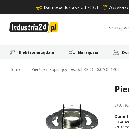
Darmowa dostawa od 700 zł
Wysyłka w
Search
Elektronarzędzia
Narzędzia
Dom
Home
Pierścień kopiujący Festool KR-D 40,0/OF 1400
Pie
Skip
to
the
SKU:
492
end
of
Dane t
the
- D 40 
images
- d 37 