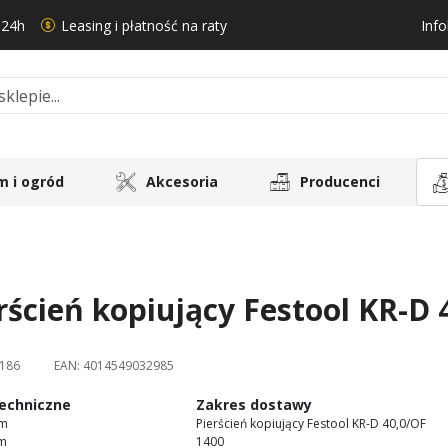
 24h
Leasing i płatność na raty
Info
 i ogród
Akcesoria
Producenci
rścień kopiujący Festool KR-D 
186
EAN:
4014549032985
echniczne
Zakres dostawy
mm
Pierścień kopiujący Festool KR-D 40,0/OF
mm
1400