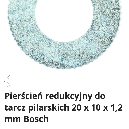
gallery
Pierścień redukcyjny do
Skip
to
tarcz pilarskich 20 x 10 x 1,2
the
beginning
mm Bosch
of
the