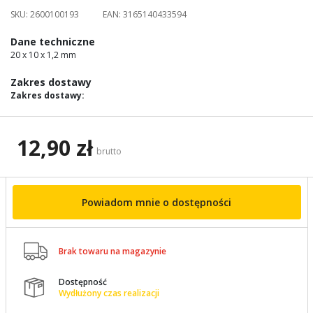
images
SKU:
2600100193
EAN:
3165140433594
gallery
Dane techniczne
20 x 10 x 1,2 mm
Zakres dostawy
Zakres dostawy:
12,90 zł
brutto
Powiadom mnie o dostępności

Brak towaru na magazynie
Dostępność

Wydłużony czas realizacji