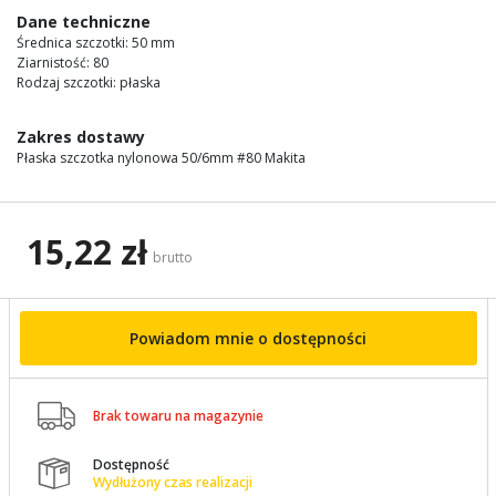
images
Dane techniczne
gallery
Średnica szczotki: 50 mm
Ziarnistość: 80
Rodzaj szczotki: płaska
Zakres dostawy
Płaska szczotka nylonowa 50/6mm #80 Makita
15,22 zł
brutto
Powiadom mnie o dostępności

Brak towaru na magazynie
Dostępność

Wydłużony czas realizacji