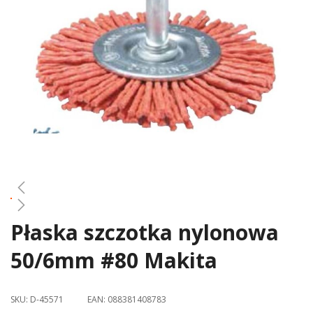
gallery
Płaska szczotka nylonowa
Skip
to
50/6mm #80 Makita
the
beginning
of
SKU:
D-45571
EAN:
088381408783
the