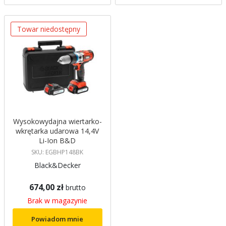
Towar niedostępny
Wysokowydajna wiertarko-
wkrętarka udarowa 14,4V
Li-Ion B&D
SKU: EGBHP148BK
Black&Decker
674,00 zł
brutto
Brak w magazynie
Powiadom mnie