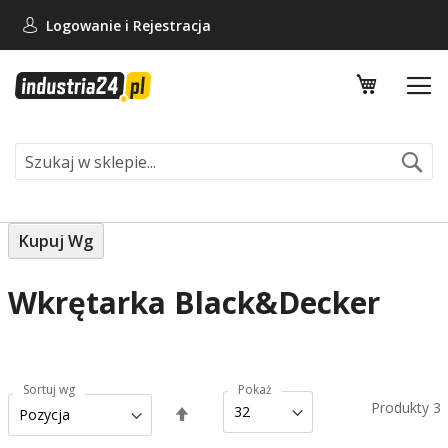
Logowanie i
Rejestracja
Mój koszy
Se
Kupuj Wg
Wkrętarka Black&Decker
Sortuj wg
Pokaż
Produkty
3
Ustaw
kierunek