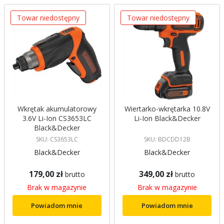
malejący
Towar niedostępny
Towar niedostępny
Wkrętak akumulatorowy
Wiertarko-wkrętarka 10.8V
3.6V Li-Ion CS3653LC
Li-Ion Black&Decker
Black&Decker
SKU: CS3653LC
SKU: BDCDD12B
Black&Decker
Black&Decker
179,00 zł
349,00 zł
brutto
brutto
Brak w magazynie
Brak w magazynie
Powiadom mnie
Powiadom mnie