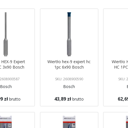
malejący
o HEX-9 Expert
Wiertło hex-9 expert hc
Wiertło
C 3x90 Bosch
1pc 6x90 Bosch
HC 1PC
 2608900587
SKU: 2608900590
SKU: 
Bosch
Bosch
9 zł
43,89 zł
62,6
brutto
brutto
koszyka
Dodaj do koszyka
Dodaj do 