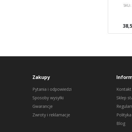
SKU:
38,5
Brak w ma
Powiadom
Zakupy
Infor
Pytania i odpowiedzi
Kontakt
Sposoby wysyłki
Sklep s
Gwarancje
Regulam
Zwroty i reklamacje
Polityka
Blog