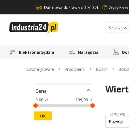
Darmowa dostawa od 700 zł
Wysyłka w
Search
Elektronarzędzia
Narzędzia
Dom
Strona główna
Producenci
Bosch
Bosc
Wiert
Cena
0,00 zł
199,99 zł
Sortuj wg
OK