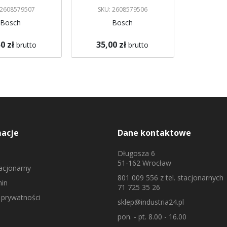
 2608579507
SKU: 2608579506
Bosch
Bosch
0 zł
35,00 zł
brutto
brutto
gazynie
Brak w magazynie
 mnie
Powiadom mnie
macje
Dane kontaktowe
Długosza 6
51-162 Wrocław
tacjonarny
801 009 556
z tel. stacjonarnych
in
71 725 35 26
 prywatności
sklep@industria24.pl
pon. - pt. 8.00 - 16.00