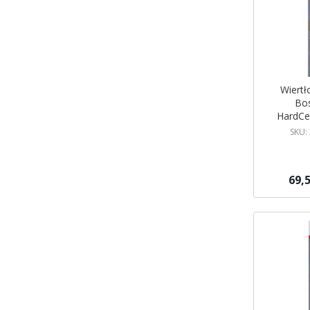
Wiertł
Bo
HardCe
26
SKU:
69,5
Dodaj do 