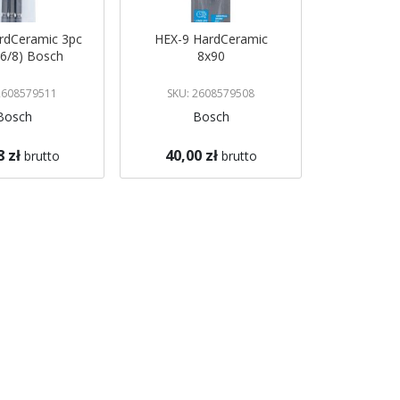
rdCeramic 3pc
HEX-9 HardCeramic
/6/8) Bosch
8x90
2608579511
SKU: 2608579508
Bosch
Bosch
8 zł
40,00 zł
brutto
brutto
azynie
Brak w magazynie
 mnie
Powiadom mnie