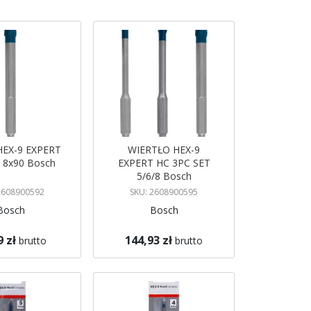
 HEX-9 EXPERT
WIERTŁO HEX-9
 8x90 Bosch
EXPERT HC 3PC SET
5/6/8 Bosch
2608900592
SKU: 2608900595
Bosch
Bosch
9 zł
144,93 zł
brutto
brutto
koszyka
Dodaj do koszyka