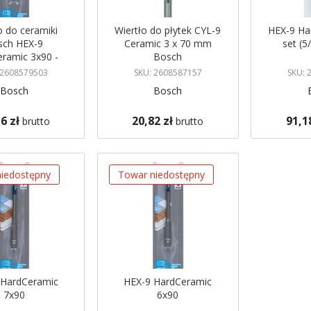
o do ceramiki
Wiertło do płytek CYL-9
HEX-9 Ha
sch HEX-9
Ceramic 3 x 70 mm
set (5
ramic 3x90 -
Bosch
08579503
 2608579503
SKU: 2608587157
SKU: 
Bosch
Bosch
6 zł
20,82 zł
91,1
brutto
brutto
Brak w mag
koszyka
Dodaj do koszyka
Powiadom
iedostępny
Towar niedostępny
 HardCeramic
HEX-9 HardCeramic
7x90
6x90