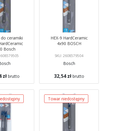
 do ceramiki
HEX-9 HardCeramic
HardCeramic
4x90 BOSCH
0 Bosch
2608579505
SKU: 2608579504
Bosch
Bosch
4 zł
32,54 zł
brutto
brutto
koszyka
Dodaj do koszyka
iedostępny
Towar niedostępny