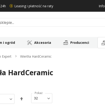
 24h
Leasing i płatność na raty
Info
 i ogród
Akcesoria
Producenci
h Expert
Wiertła HardCeramic
ła HardCeramic
Pokaż
Ustaw
kierunek