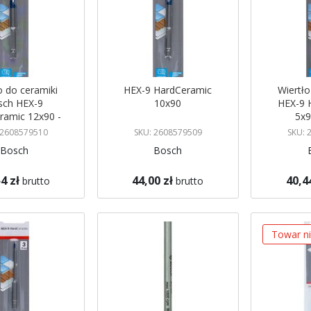
o do ceramiki
HEX-9 HardCeramic
Wiertło
sch HEX-9
10x90
HEX-9 
ramic 12x90 -
5x9
08579510
 2608579510
SKU: 2608579509
SKU: 
Bosch
Bosch
4 zł
44,00 zł
40,4
brutto
brutto
koszyka
Dodaj do koszyka
Dodaj do 
Towar n