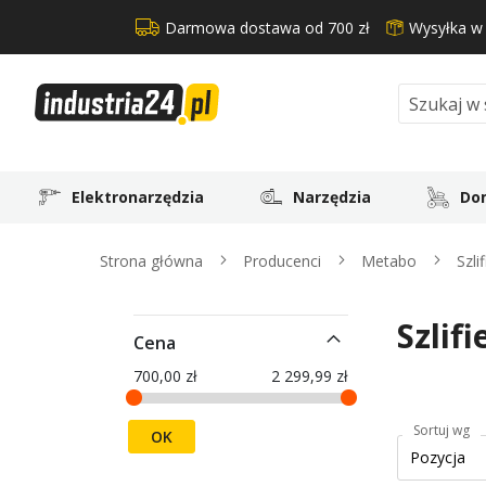
Darmowa dostawa od 700 zł
Wysyłka w
Search
Elektronarzędzia
Narzędzia
Dom
Strona główna
Producenci
Metabo
Szli
Szlif
Cena
700,00 zł
2 299,99 zł
Sortuj wg
OK