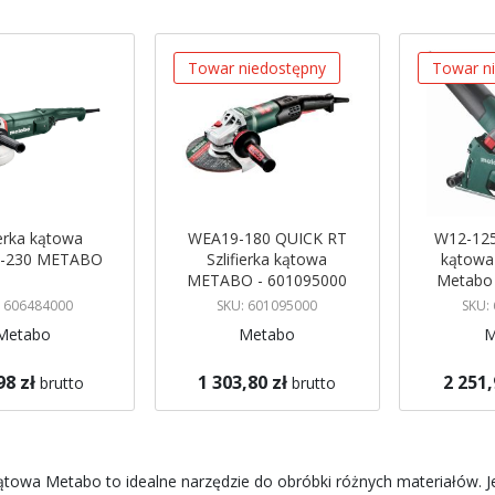
malejący
Towar niedostępny
Towar n
ierka kątowa
WEA19-180 QUICK RT
W12-125
-230 METABO
Szlifierka kątowa
kątowa
METABO - 601095000
Metabo 
: 606484000
SKU: 601095000
SKU:
Metabo
Metabo
M
98 zł
1 303,80 zł
2 251,
brutto
brutto
Brak w magazynie
Brak w mag
koszyka
Powiadom mnie
Powiadom
 kątowa Metabo to idealne narzędzie do obróbki różnych materiałów. J