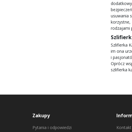
dodatkowyc
bezpieczeń
usuwania s
korzystne,
rodzajami 
Szlifie
Szlifierka
im ona urz
i pasjonat
Oprócz wsp
szlifierka
Zakupy
Infor
Pytania i odpowiedzi
Kontakt