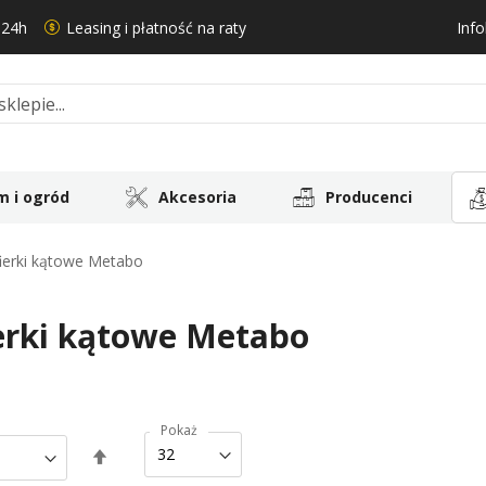
 24h
Leasing i płatność na raty
Info
 i ogród
Akcesoria
Producenci
fierki kątowe Metabo
ierki kątowe Metabo
Pokaż
Ustaw
kierunek