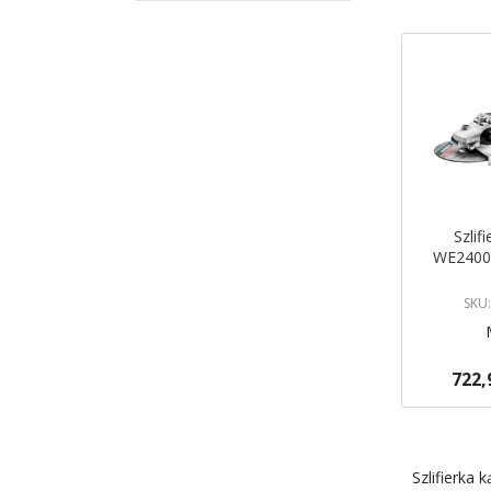
Szlif
WE2400
SKU
722,
Dodaj do 
Szlifierka