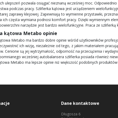
h ulepszeń pozwala osiągać nieznaną wcześniej moc. Odpowiednio 
stwa podczas pracy. Szlifierka kątowa jest urządzeniem wielofunkcyjn
tarej zaprawy klejowej. Zapewniają to wymienne przystawki, przezn
 a ich częsta wymiana podnosi komfort pracy. Dzięki wymiennym e
powierzchni narzędzie jest bardzo wielofunkcyjne. Praca ze szlifier
rka kątowa Metabo opinie
 Kątowa Metabo ma bardzo dobre opinie wśród użytkowników profesjon
eczywistnić ich wizję, niezależnie od tego, z jakim materiałem pracuj
ów. Cenione są jej wytrzymałość, odporność na przeciążenia i wydajno
omnianego wcześniej autobalansera szlifierka posiada również niew
 kątowa Metabo ma lepsze opinie niż większość podobnych produktów
macje
Dane kontaktowe
Długosza 6