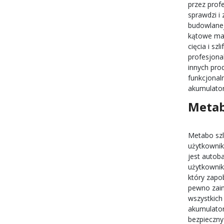
przez prof
sprawdzi i
budowlanej
kątowe maj
cięcia i s
profesjona
innych prod
funkcjonal
akumulato
Metab
Metabo szl
użytkownik
jest autob
użytkownik
który zapo
pewno zain
wszystkich
akumulator
bezpieczny