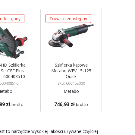
iedostępny
Towar niedostępny
HD Szlifierka
Szlifierka kątowa
 SetCEDPlus
Metabo WEV 15-125
- 600408510
Quick
 600408510
SKU: 600468000
etabo
Metabo
99 zł
746,93 zł
brutto
brutto
azynie
Brak w magazynie
 mnie
Powiadom mnie
est to narzędzie wysokiej jakości używane częściej