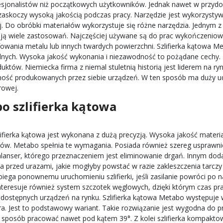
esjonalistów niż początkowych użytkowników. Jednak nawet w przydo
 zaskoczy wysoką jakością podczas pracy. Narzędzie jest wykorzyst
. Do obróbki materiałów wykorzystuje się różne narzędzia. Jednym z ni
ą wiele zastosowań. Najczęściej używane są do prac wykończeniowy
zlifowania metalu lub innych twardych powierzchni. Szlifierka kątowa 
lnych. Wysoka jakość wykonania i niezawodność to pożądane cechy. 
uktów. Niemiecka firma z niemal stuletnią historią jest liderem na ry
ność produkowanych przez siebie urządzeń. W ten sposób ma duży udz
rowej.
o szlifierka kątowa
ifierka kątowa jest wykonana z dużą precyzją. Wysoka jakość materi
ów. Metabo spełnia te wymagania. Posiada również szereg usprawnie
alanser, którego przeznaczeniem jest eliminowanie drgań. Innym doda
a przed urazami, jakie mogłyby powstać w razie zakleszczenia tarczy 
biega ponownemu uruchomieniu szlifierki, jeśli zasilanie powróci po 
teresuje również system szczotek węglowych, dzięki którym czas prac
 dostępnych urządzeń na rynku. Szlifierka kątowa Metabo występuje w
a. Jest to podstawowy wariant. Takie rozwiązanie jest wygodna do 
 sposób pracować nawet pod kątem 39°. Z kolei szlifierka kompaktow