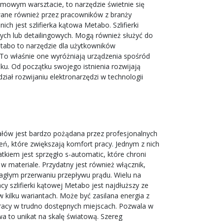
mowym warsztacie, to narzędzie świetnie się
ywane również przez pracowników z branży
ch jest szlifierka kątowa Metabo. Szlifierki
ch lub detailingowych. Mogą również służyć do
Metabo to narzędzie dla użytkowników
To właśnie one wyróżniają urządzenia spośród
nku. Od początku swojego istnienia rozwijają
iał rozwijaniu elektronarzędzi w technologii
ałów jest bardzo pożądana przez profesjonalnych
ń, które zwiększają komfort pracy. Jednym z nich
tkiem jest sprzęgło s-automatic, które chroni
w materiale. Przydatny jest również włącznik,
nagłym przerwaniu przepływu prądu. Wielu na
y szlifierki kątowej Metabo jest najdłuższy ze
 kilku wariantach. Może być zasilana energia z
pracy w trudno dostępnych miejscach. Pozwala w
a to unikat na skalę światową. Szereg