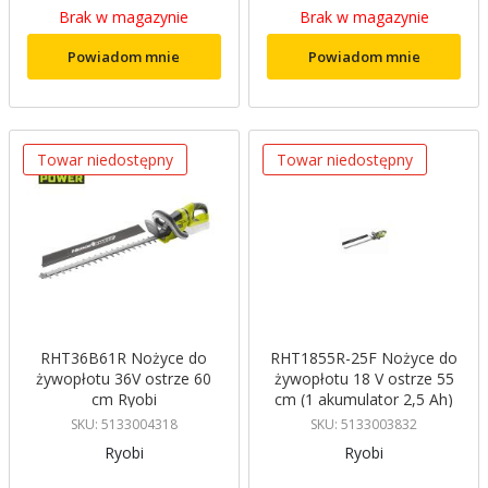
Brak w magazynie
Brak w magazynie
Powiadom mnie
Powiadom mnie
Towar niedostępny
Towar niedostępny
RHT36B61R Nożyce do
RHT1855R-25F Nożyce do
żywopłotu 36V ostrze 60
żywopłotu 18 V ostrze 55
cm Ryobi
cm (1 akumulator 2,5 Ah)
Ryobi
SKU: 5133004318
SKU: 5133003832
Ryobi
Ryobi