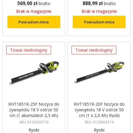
569,00 zł
888,99 zł
brutto
brutto
Brak w magazynie
Brak w magazynie
Powiadom mnie
Powiadom mnie
Towar niedostępny
Towar niedostępny
RHT1851R-25F Nożyce do
RHT1851R-20F Nożyce do
żywopłotu 18 V ostrze 50
żywopłotu 18 V ostrze 50
cm (1 akumulator 2,5 Ah)
cm (1 x 2,0 Ah) Ryobi
Ryobi
SKU: 5133003716
SKU: 5133003714
Ryobi
Ryobi