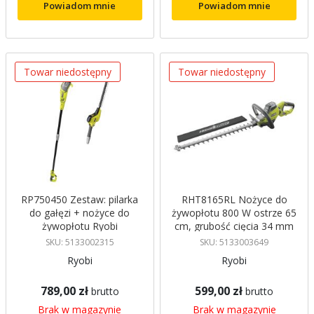
Powiadom mnie
Powiadom mnie
Towar niedostępny
Towar niedostępny
RP750450 Zestaw: pilarka
RHT8165RL Nożyce do
do gałęzi + nożyce do
żywopłotu 800 W ostrze 65
żywopłotu Ryobi
cm, grubość cięcia 34 mm
Ryobi
SKU: 5133002315
SKU: 5133003649
Ryobi
Ryobi
789,00 zł
599,00 zł
brutto
brutto
Brak w magazynie
Brak w magazynie