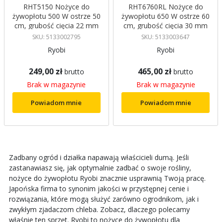
RHT5150 Nożyce do
RHT6760RL Nożyce do
żywopłotu 500 W ostrze 50
żywopłotu 650 W ostrze 60
cm, grubość cięcia 22 mm
cm, grubość cięcia 30 mm
Ryobi
Ryobi
SKU: 5133002795
SKU: 5133003647
Ryobi
Ryobi
249,00 zł
465,00 zł
brutto
brutto
Brak w magazynie
Brak w magazynie
Powiadom mnie
Powiadom mnie
Zadbany ogród i działka napawają właścicieli dumą. Jeśli
zastanawiasz się, jak optymalnie zadbać o swoje rośliny,
nożyce do żywopłotu Ryobi znacznie usprawnią Twoją pracę.
Japońska firma to synonim jakości w przystępnej cenie i
rozwiązania, które mogą służyć zarówno ogrodnikom, jak i
zwykłym zjadaczom chleba. Zobacz, dlaczego polecamy
właśnie ten sprzęt. Ryobi to nożyce do żywopłotu dla