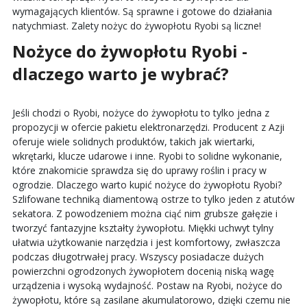
wymagających klientów. Są sprawne i gotowe do działania
natychmiast. Zalety nożyc do żywopłotu Ryobi są liczne!
Nożyce do żywopłotu Ryobi -
dlaczego warto je wybrać?
Jeśli chodzi o Ryobi, nożyce do żywopłotu to tylko jedna z
propozycji w ofercie pakietu elektronarzędzi. Producent z Azji
oferuje wiele solidnych produktów, takich jak wiertarki,
wkrętarki, klucze udarowe i inne. Ryobi to solidne wykonanie,
które znakomicie sprawdza się do uprawy roślin i pracy w
ogrodzie. Dlaczego warto kupić nożyce do żywopłotu Ryobi?
Szlifowane techniką diamentową ostrze to tylko jeden z atutów
sekatora. Z powodzeniem można ciąć nim grubsze gałęzie i
tworzyć fantazyjne kształty żywopłotu. Miękki uchwyt tylny
ułatwia użytkowanie narzędzia i jest komfortowy, zwłaszcza
podczas długotrwałej pracy. Wszyscy posiadacze dużych
powierzchni ogrodzonych żywopłotem docenią niską wagę
urządzenia i wysoką wydajność. Postaw na Ryobi, nożyce do
żywopłotu, które są zasilane akumulatorowo, dzięki czemu nie