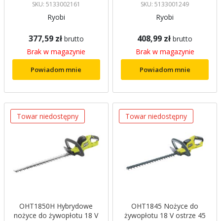
ostrze 50 cm Ryobi
SKU: 5133002161
SKU: 5133001249
Ryobi
Ryobi
377,59 zł
408,99 zł
brutto
brutto
Brak w magazynie
Brak w magazynie
Powiadom mnie
Powiadom mnie
Towar niedostępny
Towar niedostępny
OHT1850H Hybrydowe
OHT1845 Nożyce do
nożyce do żywopłotu 18 V
żywopłotu 18 V ostrze 45