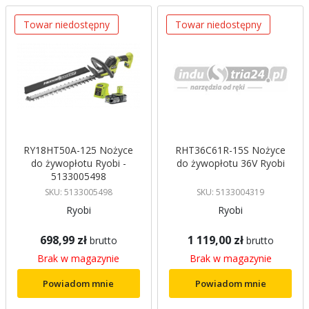
malejący
Towar niedostępny
Towar niedostępny
RY18HT50A-125 Nożyce
RHT36C61R-15S Nożyce
do żywopłotu Ryobi -
do żywopłotu 36V Ryobi
5133005498
SKU: 5133005498
SKU: 5133004319
Ryobi
Ryobi
698,99 zł
1 119,00 zł
brutto
brutto
Brak w magazynie
Brak w magazynie
Powiadom mnie
Powiadom mnie