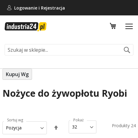
Logowanie i
Rejestracja
Mój koszy
Se
Kupuj Wg
Nożyce do żywopłotu Ryobi
Sortuj wg
Pokaż
Produkty
24
Ustaw
kierunek