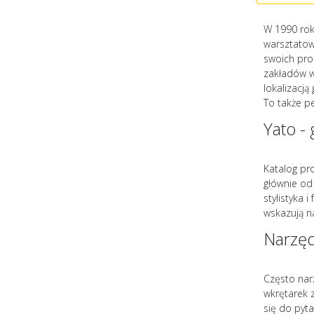
W 1990 rok
warsztatow
swoich pro
zakładów w 
lokalizacj
To także p
Yato - 
Katalog pr
głównie od
stylistyka 
wskazują n
Narzęd
Często nar
wkrętarek 
się do pyt