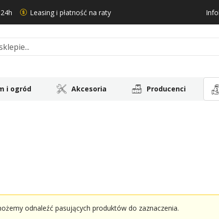
 24h
Leasing i płatność na raty
Info
 i ogród
Akcesoria
Producenci
możemy odnaleźć pasujących produktów do zaznaczenia.