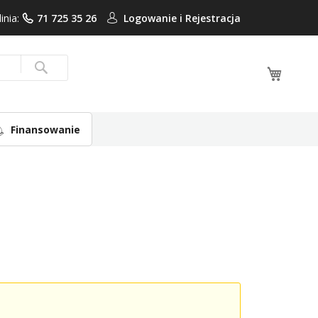
linia:
71 725 35 26
Logowanie i
Rejestracja
Mój ko
Search
Finansowanie