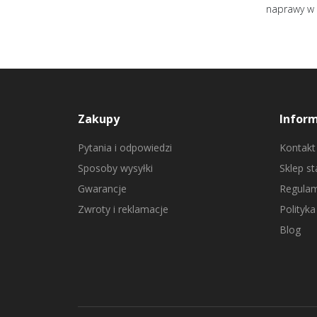
naprawy w 
Zakupy
Infor
Pytania i odpowiedzi
Kontakt
Sposoby wysyłki
Sklep s
Gwarancje
Regulam
Zwroty i reklamacje
Polityka
Blog