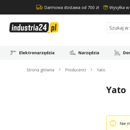
Darmowa dostawa od 700 zł
Wysyłka w
Search
Elektronarzędzia
Narzędzia
Dom
Strona główna
Producenci
Yato
Yato
Nie 