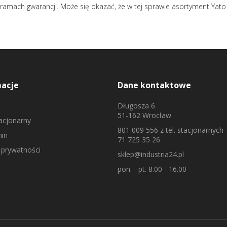
ramach gwarancji. Może się okazać, że w tej sprawie asortyment Yato j
macje
Dane kontaktowe
Długosza 6
51-162 Wrocław
tacjonarny
801 009 556
z tel. stacjonarnych
in
71 725 35 26
 prywatności
sklep@industria24.pl
pon. - pt. 8.00 - 16.00