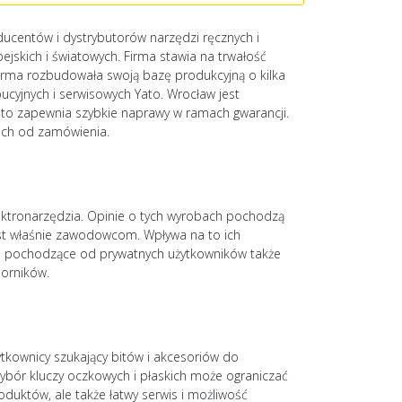
ducentów i dystrybutorów narzędzi ręcznych i
jskich i światowych. Firma stawia na trwałość
firma rozbudowała swoją bazę produkcyjną o kilka
bucyjnych i serwisowych Yato. Wrocław jest
 Yato zapewnia szybkie naprawy w ramach gwarancji.
iach od zamówienia.
lektronarzędzia. Opinie o tych wyrobach pochodzą
st właśnie zawodowcom. Wpływa na to ich
pinie pochodzące od prywatnych użytkowników także
porników.
kownicy szukający bitów i akcesoriów do
wybór kluczy oczkowych i płaskich może ograniczać
duktów, ale także łatwy serwis i możliwość