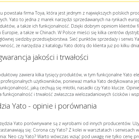
u powstała firma Toya, która jest jednym z największych polskich pro
ych. Yato to jedna z marek narzędzi sprzedawanych na rynkach europe
duktów, a także ich funkcjonalność. Dzięki dobrym opiniom klientów 
Europie, a także w Chinach. W Polsce mieści się kilka centrów dystry
ą głównej siedziby przedsiębiorstwa. Sieć punktów sprzedaży i serwis
ewność, że narzędzia z katalogu Yato dotrą do klienta już po kilku dn
gwarancja jakości i trwałości
oduktowy zawiera kilka tysięcy produktów, w tym funkcjonalne Yato e
 profesjonalnych użytkowników, ponieważ marka Yato dedykowana je
i funkcjonalność, jaką cechują się młotki, nasadki czy Yato klucze. O
a funkcjonalność i trwałość zwłaszcza wielozadaniowych ścisków i ws
zia Yato - opinie i porównania
zędzia Yato porównywane są z wyrobami od innych producentów. Użyt
zastanawiają się: Corona czy Yato? Z kolei w warsztatach i serwisach 
ania: Neo czy Yato? Warto wówczas wziąć pod uwagę nie tylko cenę pro