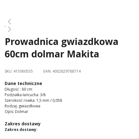
gallery
Prowadnica gwiazdkowa
Skip
to
60cm dolmar Makita
the
beginning
of
SKU:
415060555
EAN:
4002829788714
the
images
Dane techniczne
gallery
Długość : 60 cm
Podziałka łańcucha: 3/8
Szerokość rowka: 1,5 mm / 0,058
Rodzaj: gwiazdkowa
Opis: Dolmar
Zakres dostawy
Zakres dostawy: