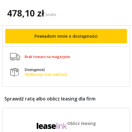
478,10 zł
brutto
Powiadom mnie o dostępności

Brak towaru na magazynie
Dostępność

Wydłużony czas realizacji
Sprawdź ratę albo oblicz leasing dla firm
Oblicz leasing