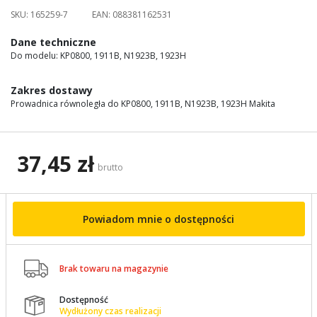
images
SKU:
165259-7
EAN:
088381162531
gallery
Dane techniczne
Do modelu: KP0800, 1911B, N1923B, 1923H
Zakres dostawy
Prowadnica równoległa do KP0800, 1911B, N1923B, 1923H Makita
37,45 zł
brutto
Powiadom mnie o dostępności

Brak towaru na magazynie
Dostępność

Wydłużony czas realizacji