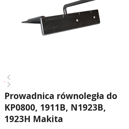
gallery
Prowadnica równoległa do
Skip
to
KP0800, 1911B, N1923B,
the
beginning
1923H Makita
of
the