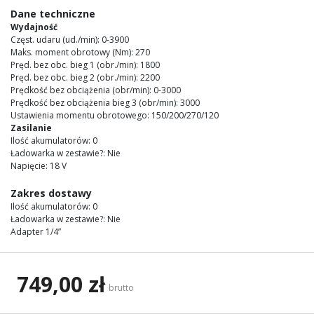
images
Dane techniczne
gallery
Wydajność
Częst. udaru (ud./min): 0-3900
Maks. moment obrotowy (Nm): 270
Pręd. bez obc. bieg 1 (obr./min): 1800
Pręd. bez obc. bieg 2 (obr./min): 2200
Prędkość bez obciążenia (obr/min): 0-3000
Prędkość bez obciążenia bieg 3 (obr/min): 3000
Ustawienia momentu obrotowego: 150/200/270/120
Zasilanie
Ilość akumulatorów: 0
Ładowarka w zestawie?: Nie
Napięcie: 18 V
Zakres dostawy
Ilość akumulatorów: 0
Ładowarka w zestawie?: Nie
Adapter 1/4”
749,00 zł
brutto