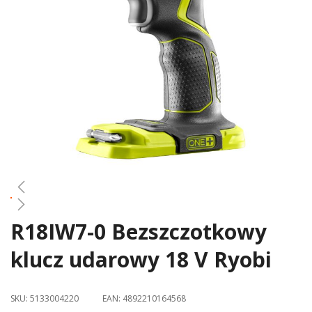
gallery
R18IW7-0 Bezszczotkowy
Skip
to
klucz udarowy 18 V Ryobi
the
beginning
of
SKU:
5133004220
EAN:
4892210164568
the