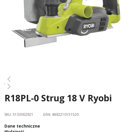
gallery
R18PL-0 Strug 18 V Ryobi
Skip
to
the
SKU:
5133002921
EAN:
4892210151520
beginning
of
Dane techniczne
the
Wydajność