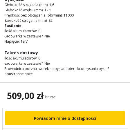
images
Głębokość strugania (mm): 1.6
gallery
Głębokość wrębu (mm): 12.5
Prędkość bez obciążenia (obr/min): 11000
Szerokość strugania (mm): 82
Zasilanie
Ilość akumulatorów: 0
Ładowarka w zestawie?: Nie
Napięcie: 18 V
Zakres dostawy
Ilość akumulatorów: 0
Ładowarka w zestawie?: Nie
Prowadnica boczna, worek na pył, adapter do odsysania pyłu, 2
obustronne noże
509,00 zł
brutto
Powiadom mnie o dostępności