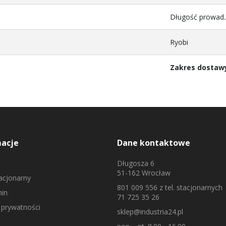
Długość prowad.
Ryobi
Zakres dostaw
macje
Dane kontaktowe
Długosza 6
51-162 Wrocław
tacjonarny
801 009 556
z tel. stacjonarnych
in
71 725 35 26
 prywatności
sklep@industria24.pl