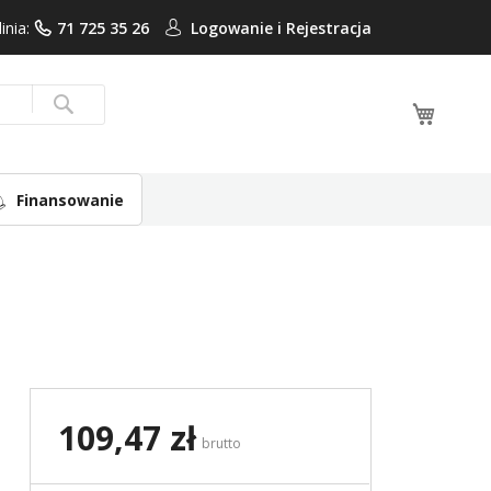
linia:
71 725 35 26
Logowanie i
Rejestracja
Mój ko
Search
Finansowanie
109,47 zł
brutto