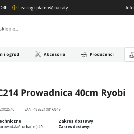
 24h
Leasing i płatność na raty
Info
 i ogród
Akcesoria
Producenci
C214 Prowadnica 40cm Ryobi
2002576
EAN:
4892210816849
echniczne
Zakres dostawy
prowad./łańcucha(cm) 40
Zakres dostawy: