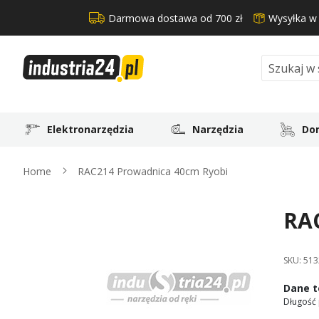
Darmowa dostawa od 700 zł
Wysyłka w
Search
Elektronarzędzia
Narzędzia
Dom
Home
RAC214 Prowadnica 40cm Ryobi
RA
Skip
to
the
SKU:
513
end
of
Dane t
the
Długość 
images