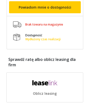
Powiadom mnie o dostępności

Brak towaru na magazynie
Dostępność

Wydłużony czas realizacji
Sprawdź ratę albo oblicz leasing dla
firm
Oblicz leasing