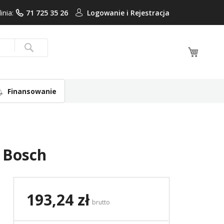
linia:
71 725 35 26
Logowanie i
Rejestracja
Mój ko
Search
Finansowanie
 Bosch
193,24 zł
brutto