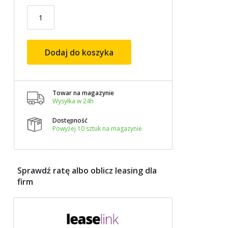
Dodaj do koszyka
Towar na magazynie

Wysyłka w 24h
Dostępność

Powyżej 10 sztuk na magazynie
Sprawdź ratę albo oblicz leasing dla
firm