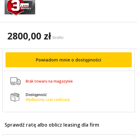
2800,00 zł
brutto
Powiadom mnie o dostępności

Brak towaru na magazynie
Dostępność

Wydłużony czas realizacji
Sprawdź ratę albo oblicz leasing dla firm