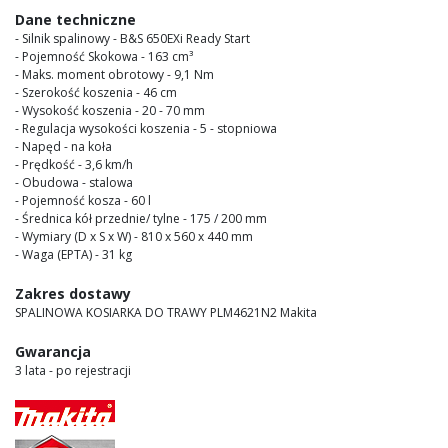
images
Dane techniczne
gallery
- Silnik spalinowy - B&S 650EXi Ready Start
- Pojemność Skokowa - 163 cm³
- Maks. moment obrotowy - 9,1 Nm
- Szerokość koszenia - 46 cm
- Wysokość koszenia - 20 - 70 mm
- Regulacja wysokości koszenia - 5 - stopniowa
- Napęd - na koła
- Prędkość - 3,6 km/h
- Obudowa - stalowa
- Pojemność kosza - 60 l
- Średnica kół przednie/ tylne - 175 / 200 mm
- Wymiary (D x S x W) - 810 x 560 x 440 mm
- Waga (EPTA) - 31 kg
Zakres dostawy
SPALINOWA KOSIARKA DO TRAWY PLM4621N2 Makita
Gwarancja
3 lata - po rejestracji