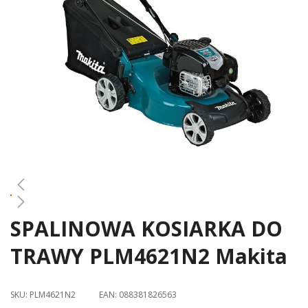
gallery
SPALINOWA KOSIARKA DO
Skip
to
TRAWY PLM4621N2 Makita
the
beginning
of
SKU:
PLM4621N2
EAN:
088381826563
the