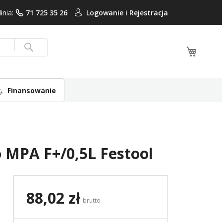
linia:
71 725 35 26
Logowanie i
Rejestracja
Mój ko
Search
Finansowanie
 MPA F+/0,5L Festool
88,02 zł
brutto