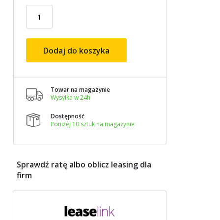
Dodaj do koszyka
Towar na magazynie

Wysyłka w 24h
Dostępność

Poniżej 10 sztuk na magazynie
Sprawdź ratę albo oblicz leasing dla
firm