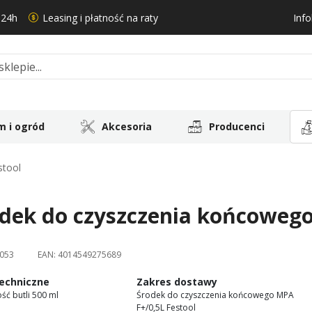
 24h
Leasing i płatność na raty
Info
 i ogród
Akcesoria
Producenci
stool
dek do czyszczenia końcowego
053
EAN:
4014549275689
echniczne
Zakres dostawy
ość butli 500 ml
Środek do czyszczenia końcowego MPA
F+/0,5L Festool