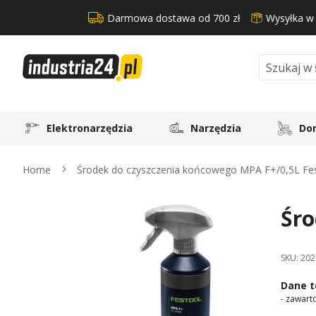
Darmowa dostawa od 700 zł
Wysyłka w
Search
Elektronarzędzia
Narzędzia
Dom
Home
Środek do czyszczenia końcowego MPA F+/0,5L Fe
Śro
Skip
to
the
SKU:
202
end
of
Dane t
the
- zawart
images