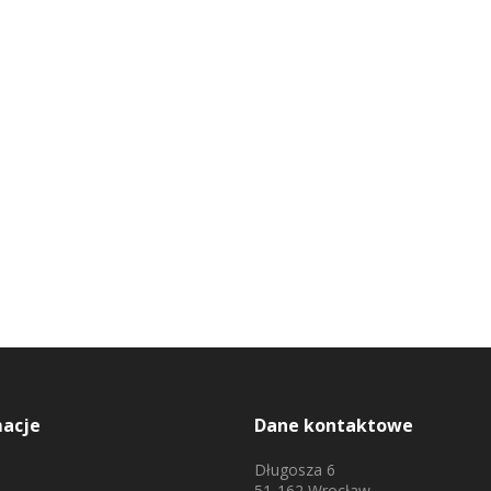
macje
Dane kontaktowe
Długosza 6
51-162 Wrocław