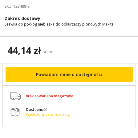
images
SKU:
123488-8
gallery
Zakres dostawy
Ssawka do podłóg niebieska do odkurzaczy pionowych Makita
44,14 zł
brutto
Powiadom mnie o dostępności

Brak towaru na magazynie
Dostępność

Wydłużony czas realizacji