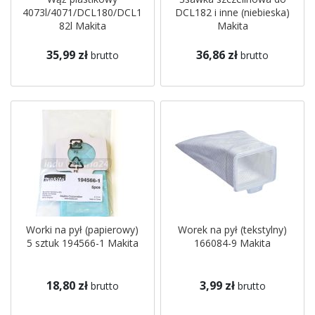
4073l/4071/DCL180/DCL1
DCL182 i inne (niebieska)
82l Makita
Makita
35,99 zł
36,86 zł
brutto
brutto
Worki na pył (papierowy)
Worek na pył (tekstylny)
5 sztuk 194566-1 Makita
166084-9 Makita
18,80 zł
3,99 zł
brutto
brutto