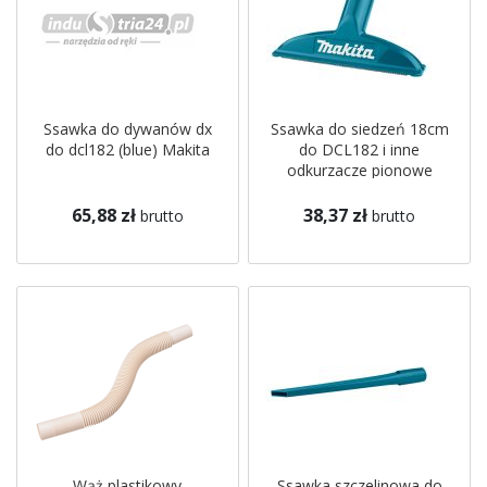
Ssawka do dywanów dx
Ssawka do siedzeń 18cm
do dcl182 (blue) Makita
do DCL182 i inne
odkurzacze pionowe
(niebieska) Makita
65,88 zł
38,37 zł
brutto
brutto
Wąż plastikowy
Ssawka szczelinowa do