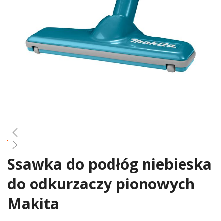
gallery
Ssawka do podłóg niebieska
Skip
to
do odkurzaczy pionowych
the
beginning
Makita
of
the